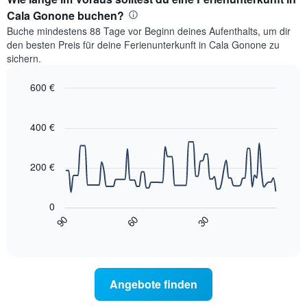
Cala Gonone buchen?
Buche mindestens 88 Tage vor Beginn deines Aufenthalts, um dir
den besten Preis für deine Ferienunterkunft in Cala Gonone zu
sichern.
600 €
Line
Chart
graphic.
chart
with
400 €
90
data
points.
200 €
Das
folgende
0
Diagramm
90
60
30
zeigt,
End
of
wie
interactive
sich
chart
der
Preis
Angebote finden
für
ein