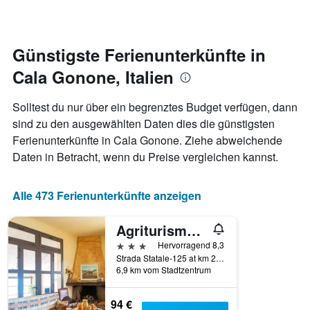
Zimmer
ändert,
je
näher
Günstigste Ferienunterkünfte in
das
Cala Gonone, Italien
Aufenthaltsdatum
rückt.
Das
Solltest du nur über ein begrenztes Budget verfügen, dann
Diagramm
sind zu den ausgewählten Daten dies die günstigsten
hat
Ferienunterkünfte in Cala Gonone. Ziehe abweichende
1
X-
Daten in Betracht, wenn du Preise vergleichen kannst.
Achse,
die
die
Alle 473 Ferienunterkünfte anzeigen
Anzahl
der
Agriturismo Paulesa
Tage
vor
3 Sterne
Hervorragend 8,3
dem
Strada Statale-125 at km 214.3, Cala Gonone, Sardinien, Italien
6,9 km vom Stadtzentrum
Aufenthalt
anzeigt
Das
94 €