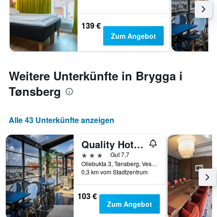
139 €
Zum Angebot
Weitere Unterkünfte in Brygga i
Tønsberg
Alle 43 Unterkünfte anzeigen
Quality Hotel Tonsberg
3 Sterne
Gut 7,7
Ollebukta 3, Tønsberg, Vestfold, Norwegen
0,3 km vom Stadtzentrum
103 €
Zum Angebot