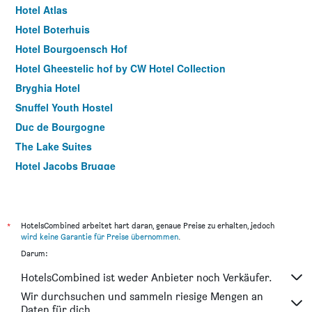
Hotel Atlas
Hotel Boterhuis
Hotel Bourgoensch Hof
Hotel Gheestelic hof by CW Hotel Collection
Bryghia Hotel
Snuffel Youth Hostel
Duc de Bourgogne
The Lake Suites
Hotel Jacobs Brugge
Ibis Styles Zeebrugge
Hotel du Théâtre
Ter Duinen
*
HotelsCombined arbeitet hart daran, genaue Preise zu erhalten, jedoch
wird keine Garantie für Preise übernommen
.
House of Bruges
Darum:
Hotel Adornes
HotelsCombined ist weder Anbieter noch Verkäufer.
Hotel Fevery
Wir durchsuchen und sammeln riesige Mengen an
Boat Hotel De Barge
Daten für dich.