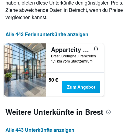
haben, bieten diese Unterkünfte den günstigsten Preis.
hat
Ziehe abweichende Daten in Betracht, wenn du Preise
1
X-
vergleichen kannst.
Achse,
die
die
Alle 443 Ferienunterkünfte anzeigen
Anzahl
der
Appartcity Confort Brest
Tage
vor
Brest, Bretagne, Frankreich
1,1 km vom Stadtzentrum
dem
Aufenthalt
anzeigt
Das
50 €
Diagramm
Zum Angebot
hat
1
Y-
Achse,
Weitere Unterkünfte in Brest
die
den
durchschnittlichen
Alle 443 Unterkünfte anzeigen
Zimmerpreis