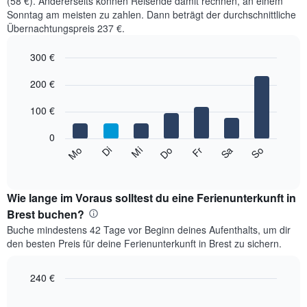
(58 €). Andererseits können Reisende damit rechnen, an einem
Sonntag am meisten zu zahlen. Dann beträgt der durchschnittliche
Übernachtungspreis 237 €.
300 €
Bar
Chart
graphic.
200 €
chart
with
7
100 €
bars.
0
Das
Mi
Do
Fr
Sa
So
Mo
Di
folgende
End
of
Diagramm
interactive
zeigt
chart
den
Wie lange im Voraus solltest du eine Ferienunterkunft in
durchschnittlichen
Brest buchen?
Preis
Buche mindestens 42 Tage vor Beginn deines Aufenthalts, um dir
eines
den besten Preis für deine Ferienunterkunft in Brest zu sichern.
Zimmers
für
den
240 €
jeweiligen
Line
Chart
Wochentag.
graphic.
chart