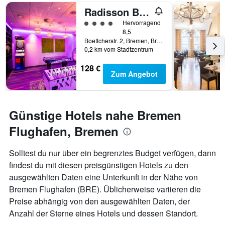
Tage
Radisson Blu Hotel, Bremen
vor
dem
Bewertungskategorie 4
Hervorragend
Aufenthalt
8,5
anzeigt
Boettcherstr. 2, Bremen, Bremen, Deutschland
Das
0,2 km vom Stadtzentrum
Diagramm
128 €
hat
Zum Angebot
1
Y-
Achse,
die
Günstige Hotels nahe Bremen
den
durchschnittlichen
Flughafen, Bremen
Zimmerpreis
anzeigt
Solltest du nur über ein begrenztes Budget verfügen, dann
findest du mit diesen preisgünstigen Hotels zu den
ausgewählten Daten eine Unterkunft in der Nähe von
Bremen Flughafen (BRE). Üblicherweise variieren die
Preise abhängig von den ausgewählten Daten, der
Anzahl der Sterne eines Hotels und dessen Standort.