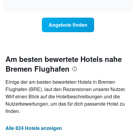
anzeigt.
of
wie
interactive
Das
sich
chart
Diagramm
der
hat
Preis
Angebote finden
1
für
Y-
ein
Achse,
Zimmer
die
ändert,
den
je
durchschnittlichen
näher
Am besten bewertete Hotels nahe
Zimmerpreis
das
anzeigt.
Bremen Flughafen
Aufenthaltsdatum
rückt.
Das
Einige der am besten bewerteten Hotels in Bremen
Diagramm
Flughafen (BRE), laut den Rezensionen unserer Nutzer.
hat
Wirf einen Blick auf die Hotelbeschreibungen und die
1
X-
Nutzerbewertungen, um das für dich passende Hotel zu
Achse,
finden.
die
die
Anzahl
Alle 824 Hotels anzeigen
der