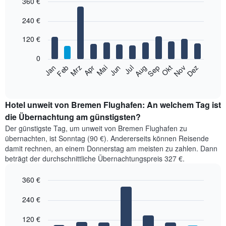
360 €
letzten
3
Bar
Chart
240 €
graphic.
Tage,
chart
with
aggregiert
12
120 €
nach
bars.
Sternebewertung.
0
Das
Das
Jan
Feb
Mrz
Apr
Mai
Jun
Jul
Aug
Sep
Okt
Nov
Dez
Diagramm
folgende
End
hat
of
Diagramm
1
interactive
zeigt
chart
X-
den
Hotel unweit von Bremen Flughafen: An welchem Tag ist
Achse,
durchschnittlichen
die Übernachtung am günstigsten?
die
Zimmerpreis
die
Der günstigste Tag, um unweit von Bremen Flughafen zu
im
Hotelkategorien
übernachten, ist Sonntag (90 €). Andererseits können Reisende
jeweiligen
nach
damit rechnen, an einem Donnerstag am meisten zu zahlen. Dann
Monat
Sternen
beträgt der durchschnittliche Übernachtungspreis 327 €.
an.
anzeigt.
Das
Das
360 €
Diagramm
Diagramm
hat
Bar
Chart
hat
1
graphic.
240 €
chart
1
with
X-
Y-
7
Achse,
120 €
Achse,
bars.