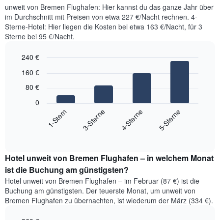
unweit von Bremen Flughafen: Hier kannst du das ganze Jahr über
im Durchschnitt mit Preisen von etwa 227 €/Nacht rechnen. 4-
Sterne-Hotel: Hier liegen die Kosten bei etwa 163 €/Nacht, für 3
Sterne bei 95 €/Nacht.
240 €
Bar
Chart
160 €
graphic.
chart
with
80 €
4
bars.
0
1-Stern
3-Sterne
4-Sterne
5-Sterne
Das
folgende
End
of
Diagramm
interactive
zeigt
chart
den
Hotel unweit von Bremen Flughafen – in welchem Monat
durchschnittlichen
ist die Buchung am günstigsten?
Preis
Hotel unweit von Bremen Flughafen – im Februar (87 €) ist die
für
Buchung am günstigsten. Der teuerste Monat, um unweit von
ein
Bremen Flughafen zu übernachten, ist wiederum der März (334 €).
Doppelzimmer
der