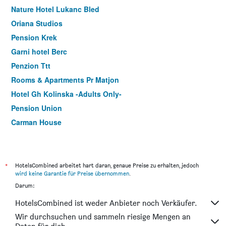
Nature Hotel Lukanc Bled
Oriana Studios
Pension Krek
Garni hotel Berc
Penzion Ttt
Rooms & Apartments Pr Matjon
Hotel Gh Kolinska -Adults Only-
Pension Union
Carman House
Penzion Zaka
Hotel Starkl - Heritage & Unique
Alp Pension
*
HotelsCombined arbeitet hart daran, genaue Preise zu erhalten, jedoch
wird keine Garantie für Preise übernommen
.
Apartments & Rooms Aleksandra
Darum:
Rooms Ravnik
HotelsCombined ist weder Anbieter noch Verkäufer.
Old Bled House
Wir durchsuchen und sammeln riesige Mengen an
Penzion Kaps