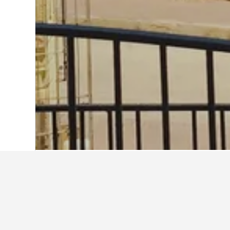
Start
Malta
9.701
Malta
7.989
Birki
Übernachten in 