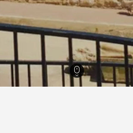
rkara
48
Birkirkara
44
Birkirkara