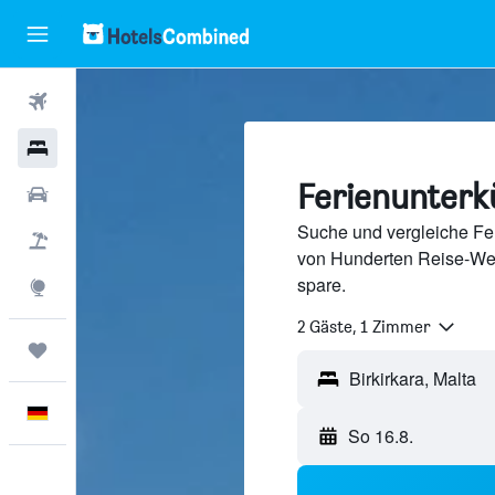
Flüge
Hotels
Ferienunterkü
Mietwagen
Suche und vergleiche Feri
Pauschalreisen
von Hunderten Reise-We
spare.
Explore
2 Gäste, 1 Zimmer
Trips
Deutsch
So 16.8.