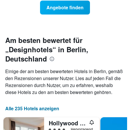
nach
Preis
Sternen
Angebote finden
für
anzeigt
ein
Das
Zimmer
Diagramm
ändert,
hat
je
1
näher
Am besten bewertet für
Y-
das
Achse,
„Designhotels“ in Berlin,
Aufenthaltsdatum
die
rückt.
den
Deutschland
Das
durchschnittlichen
Diagramm
Zimmerpreis
hat
Einige der am besten bewerteten Hotels in Berlin, gemäß
an
1
diesem
den Rezensionen unserer Nutzer. Lies auf jeden Fall die
X-
Wochenende
Rezensionen durch Nutzer, um zu erfahren, weshalb
Achse,
anzeigt,
diese Hotels zu den am besten bewerteten gehören.
die
der
die
in
Anzahl
den
Alle 235 Hotels anzeigen
der
letzten
Tage
3
vor
Hollywood Media Hotel
Tagen
dem
gefunden
Bewertungskategorie 4
Hervorragend