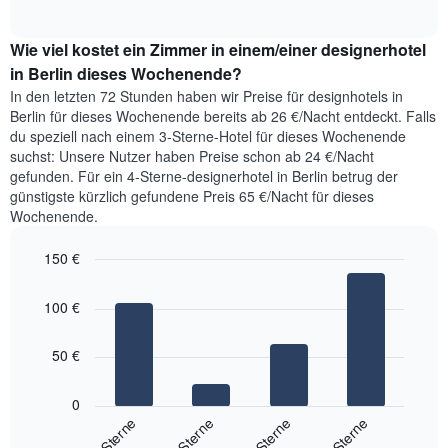
of
durchschnittlichen
hat
interactive
Zimmerpreis,
chart
1
Wie viel kostet ein Zimmer in einem/einer designerhotel
der
Y-
für
in Berlin dieses Wochenende?
Achse,
heute
die
In den letzten 72 Stunden haben wir Preise für designhotels in
Nacht
den
Berlin für dieses Wochenende bereits ab 26 €/Nacht entdeckt. Falls
in
durchschnittlichen
du speziell nach einem 3-Sterne-Hotel für dieses Wochenende
den
Zimmerpreis
suchst: Unsere Nutzer haben Preise schon ab 24 €/Nacht
letzten
anzeigt.
gefunden. Für ein 4-Sterne-designerhotel in Berlin betrug der
3
günstigste kürzlich gefundene Preis 65 €/Nacht für dieses
Tagen
Wochenende.
gefunden
wurde,
150 €
aggregiert
nach
Bar
Chart
Sternebewertung.
graphic.
chart
100 €
with
Das
4
Diagramm
bars.
hat
50 €
1
Das
X-
folgende
0
Achse,
Diagramm
2-Sterne
3-Sterne
4-Sterne
5-Sterne
die
zeigt