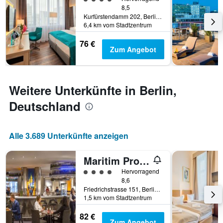
Aufenthalt
wurde.
8,5
anzeigt
Kurfürstendamm 202, Berlin, Deutschland
Das
6,4 km vom Stadtzentrum
Diagramm
hat
76 €
1
Zum Angebot
Y-
Achse,
die
den
Weitere Unterkünfte in Berlin,
durchschnittlichen
Deutschland
Zimmerpreis
anzeigt
Alle 3.689 Unterkünfte anzeigen
Maritim Proarte Hotel Berlin
Bewertungskategorie 4
Hervorragend
8,6
Friedrichstrasse 151, Berlin, Deutschland
1,5 km vom Stadtzentrum
82 €
Zum Angebot