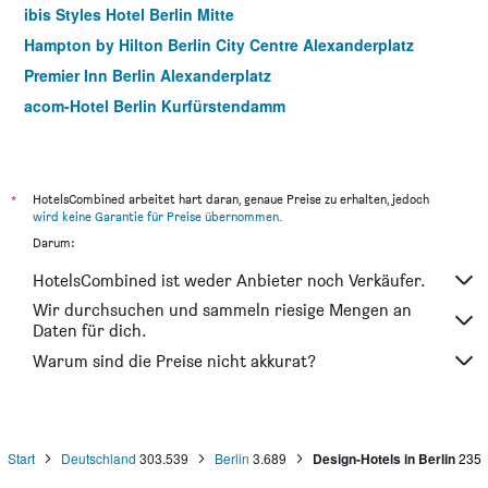
ibis Styles Hotel Berlin Mitte
Hampton by Hilton Berlin City Centre Alexanderplatz
Premier Inn Berlin Alexanderplatz
acom-Hotel Berlin Kurfürstendamm
Good Morning Berlin City East
Motel One Berlin-Alexanderplatz
Meininger Hotel Berlin Tiergarten
*
HotelsCombined arbeitet hart daran, genaue Preise zu erhalten, jedoch
wird keine Garantie für Preise übernommen
.
Novotel Suites Berlin City Potsdamer Platz
Darum:
Me and All Hotel Berlin East Side, by Hyatt
HotelsCombined ist weder Anbieter noch Verkäufer.
Hotel Amano Grand Central
Wir durchsuchen und sammeln riesige Mengen an
Hotel Vita Berlin-Messe
Daten für dich.
Sylter Hof Berlin
Warum sind die Preise nicht akkurat?
Mercure Hotel Berlin Zentrum
Start
Deutschland
303.539
Berlin
3.689
Design-Hotels in Berlin
235