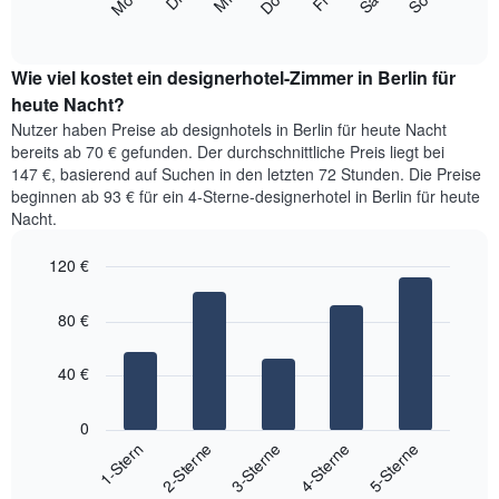
Mi
Do
Fr
Sa
So
Mo
Di
eines
folgende
End
anzeigt.
Doppelzimmers
of
Diagramm
Das
interactive
in
zeigt
chart
Diagramm
den
den
Wie viel kostet ein designerhotel-Zimmer in Berlin für
hat
letzten
durchschnittlichen
heute Nacht?
1
3
Preis
Y-
Nutzer haben Preise ab designhotels in Berlin für heute Nacht
Tagen
eines
Achse,
bereits ab 70 € gefunden. Der durchschnittliche Preis liegt bei
anzeigt.
Zimmers
die
147 €, basierend auf Suchen in den letzten 72 Stunden. Die Preise
für
den
beginnen ab 93 € für ein 4-Sterne-designerhotel in Berlin für heute
den
durchschnittlichen
Nacht.
jeweiligen
Zimmerpreis
Wochentag.
anzeigt.
Das
120 €
Diagramm
Bar
Chart
hat
graphic.
chart
80 €
with
1
5
X-
bars.
Achse,
40 €
die
Das
die
folgende
0
Wochentage
Diagramm
3-Sterne
4-Sterne
5-Sterne
1-Stern
2-Sterne
anzeigt.
zeigt
Das
End
den
Diagramm