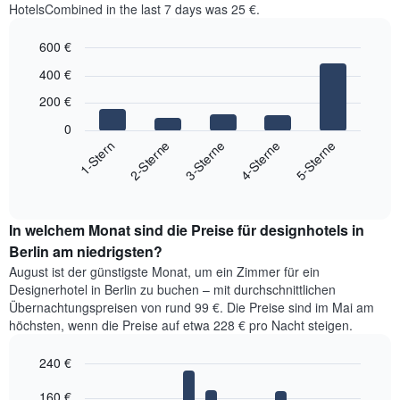
HotelsCombined in the last 7 days was 25 €.
600 €
Bar
Chart
400 €
graphic.
chart
with
200 €
5
bars.
0
3-Sterne
4-Sterne
5-Sterne
1-Stern
2-Sterne
Das
folgende
End
of
Diagramm
interactive
zeigt
chart
den
In welchem Monat sind die Preise für designhotels in
durchschnittlichen
Berlin am niedrigsten?
Preis
August ist der günstigste Monat, um ein Zimmer für ein
für
Designerhotel in Berlin zu buchen – mit durchschnittlichen
ein
Übernachtungspreisen von rund 99 €. Die Preise sind im Mai am
Doppelzimmer
höchsten, wenn die Preise auf etwa 228 € pro Nacht steigen.
der
letzten
240 €
3
Tage,
Bar
Chart
160 €
aggregiert
graphic.
chart