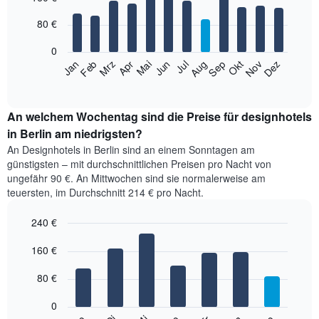
with
nach
12
80 €
Sternebewertung.
bars.
Das
0
Diagramm
Das
Jan
Feb
Mrz
Apr
Mai
Jun
Jul
Aug
Sep
Okt
Nov
Dez
hat
folgende
End
1
of
Diagramm
X-
interactive
zeigt
chart
Achse,
den
An welchem Wochentag sind die Preise für designhotels
die
durchschnittlichen
in Berlin am niedrigsten?
die
Zimmerpreis
Hotelkategorien
An Designhotels in Berlin sind an einem Sonntagen am
im
nach
günstigsten – mit durchschnittlichen Preisen pro Nacht von
jeweiligen
Sternen
ungefähr 90 €. An Mittwochen sind sie normalerweise am
Monat
anzeigt.
teuersten, im Durchschnitt 214 € pro Nacht.
an.
Das
Das
Diagramm
240 €
Diagramm
hat
hat
Bar
Chart
1
1
graphic.
160 €
chart
Y-
with
X-
Achse,
7
Achse,
80 €
die
bars.
die
den
die
0
Durchschnittspreis
Das
Monate