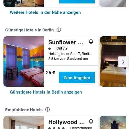
Weitere Hotels in der Nähe anzeigen
Günstige Hotels in Berlin
Sunflower Hostel Berlin
Bewertungskategorie 1
Gut 7,9
Helsingforser Str. 17, Berlin, Deutschland
2,8 km vom Stadtzentrum
25 €
Zum Angebot
Günstigste Hotels in Berlin anzeigen
Empfohlene Hotels
Hollywood Media Hotel
Bewertungskategorie 4
Hervorragend