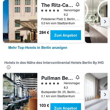
The Ritz-Carlton Berlin
Bewertungskategorie 5
Hervorragend
9,2
Potsdamer Platz 3, Berlin, Deutschland
0,0 km vom Stadtzentrum
284 €
Zum Angebot
Mehr Top-Hotels in Berlin anzeigen
Hotels in des Nähe des Intercontinental Hotels Berlin By IHG
Pullman Berlin Schweizerhof
Bewertungskategorie 5
Hervorragend
8,3
Budapester Str. 25, Berlin, Deutschland
0,1 km vom Stadtzentrum
103 €
Zum Angebot