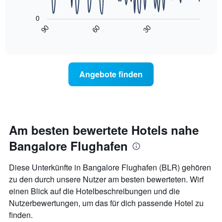
Das
die
folgende
die
0
Diagramm
Wochentage
90
60
30
zeigt,
End
anzeigt.
of
wie
interactive
Das
sich
chart
Diagramm
der
hat
Preis
Angebote finden
1
für
Y-
ein
Achse,
Zimmer
die
ändert,
den
je
durchschnittlichen
näher
Am besten bewertete Hotels nahe
Zimmerpreis
das
anzeigt.
Bangalore Flughafen
Aufenthaltsdatum
rückt.
Das
Diese Unterkünfte in Bangalore Flughafen (BLR) gehören
Diagramm
zu den durch unsere Nutzer am besten bewerteten. Wirf
hat
einen Blick auf die Hotelbeschreibungen und die
1
X-
Nutzerbewertungen, um das für dich passende Hotel zu
Achse,
finden.
die