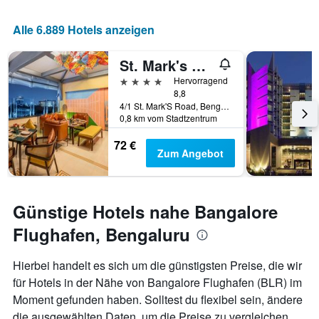
die
Anzahl
Alle 6.889 Hotels anzeigen
der
Tage
St. Mark's Hotel
vor
dem
4 Sterne
Hervorragend
Aufenthalt
8,8
anzeigt
4/1 St. Mark'S Road, Bengaluru, Indien
Das
0,8 km vom Stadtzentrum
Diagramm
72 €
hat
Zum Angebot
1
Y-
Achse,
die
Günstige Hotels nahe Bangalore
den
durchschnittlichen
Flughafen, Bengaluru
Zimmerpreis
anzeigt
Hierbei handelt es sich um die günstigsten Preise, die wir
für Hotels in der Nähe von Bangalore Flughafen (BLR) im
Moment gefunden haben. Solltest du flexibel sein, ändere
die ausgewählten Daten, um die Preise zu vergleichen.