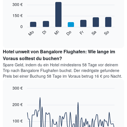
1
graphic.
300 €
chart
with
X-
7
Achse,
150 €
bars.
die
die
0
Das
Monate
Mi
Do
Fr
Sa
So
Mo
Di
folgende
End
anzeigt.
of
Diagramm
Das
interactive
zeigt
chart
Diagramm
den
Hotel unweit von Bangalore Flughafen: Wie lange im
hat
durchschnittlichen
Voraus solltest du buchen?
1
Preis
Y-
Spare Geld, indem du ein Hotel mindestens 58 Tage vor deinem
eines
Achse,
Trip nach Bangalore Flughafen buchst. Der niedrigste gefundene
Zimmers
die
Preis bei einer Buchung 58 Tage im Voraus betrug 16 € pro Nacht.
für
den
den
durchschnittlichen
300 €
jeweiligen
Zimmerpreis
Wochentag.
Line
Chart
anzeigt.
graphic.
Das
chart
with
200 €
Diagramm
90
hat
data
1
points.
X-
100 €
Achse,