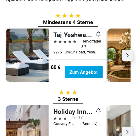
4 Sterne
Mindestens 4 Sterne
Taj Yeshwantpur Bengaluru
5 Sterne
Hervorragend
8,7
2275 Tumkur Road, Yeshwantpur, Bengaluru, Indien
80 €
Zum Angebot
3 Sterne
3 Sterne
Holiday Inn Express Bengaluru Yeshwantpur By IHG
3 Sterne
Gut 7,0
Cauvery Estates (Serenity), Katha 10/1/1, Bengaluru, Indien