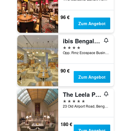
96 €
Zum Angebot
ibis Bengaluru Outer Ring Road
4 Sterne
Opp. Rmz Ecospace Business Park, Bengaluru, Indien
90 €
Zum Angebot
The Leela Palace Bengaluru
5 Sterne
23 Old Airport Road, Bengaluru, Indien
180 €
Zum Angebot