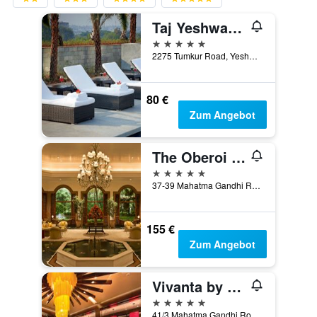
Taj Yeshwantpur Bengaluru
5 Sterne
2275 Tumkur Road, Yeshwantpur, Bengaluru, Indien
80 €
Zum Angebot
The Oberoi Bengaluru
5 Sterne
37-39 Mahatma Gandhi Road, Bengaluru, Indien
155 €
Zum Angebot
Vivanta by Taj - MG Road
5 Sterne
41/3 Mahatma Gandhi Road, Bengaluru, Indien