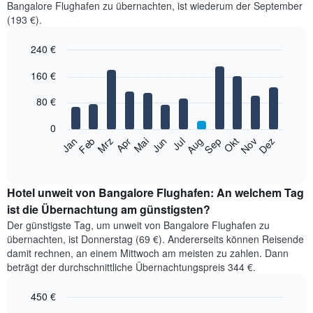
Bangalore Flughafen zu übernachten, ist wiederum der September
(193 €).
240 €
Bar
Chart
160 €
graphic.
chart
with
12
80 €
bars.
0
Das
Jan
Feb
Mrz
Apr
Mai
Jun
Jul
Aug
Sep
Okt
Nov
Dez
folgende
End
of
Diagramm
interactive
zeigt
chart
den
Hotel unweit von Bangalore Flughafen: An welchem Tag
durchschnittlichen
ist die Übernachtung am günstigsten?
Zimmerpreis
Der günstigste Tag, um unweit von Bangalore Flughafen zu
im
übernachten, ist Donnerstag (69 €). Andererseits können Reisende
jeweiligen
damit rechnen, an einem Mittwoch am meisten zu zahlen. Dann
Monat
beträgt der durchschnittliche Übernachtungspreis 344 €.
an.
Das
450 €
Diagramm
hat
Bar
Chart