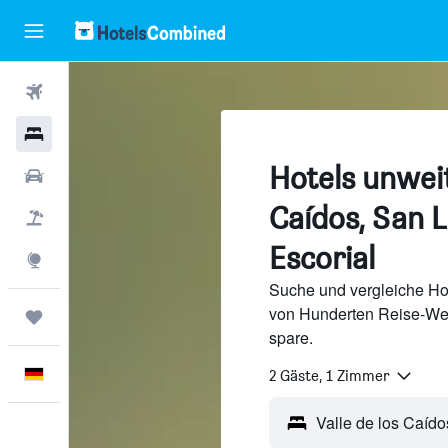
Flüge
Hotels
Hotels unweit
Mietwagen
Caídos, San L
Pauschalreisen
Escorial
Explore
Suche und vergleiche Hot
von Hunderten Reise-We
Trips
spare.
Deutsch
2 Gäste, 1 Zimmer