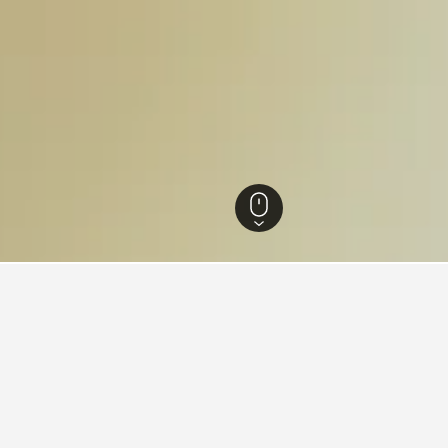
 El Escorial
42
Valle de los Caídos
 nahe Valle de los Caídos, S