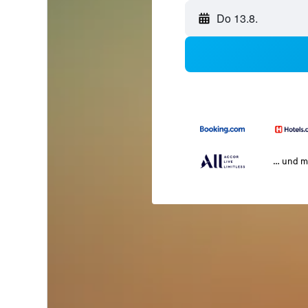
Do 13.8.
… und m