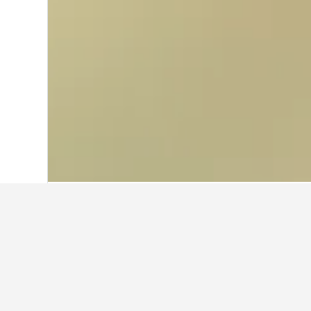
Start
Spanien
354.111
San Lorenzo de
Günstige Hotels
Escorial