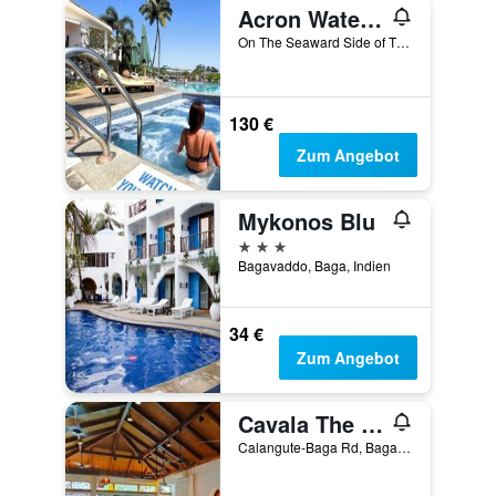
Acron Waterfront Resort
On The Seaward Side of The Baga Bridge, 0, Baga, Indien
130 €
Zum Angebot
Mykonos Blu
3 Sterne
Bagavaddo, Baga, Indien
34 €
Zum Angebot
Cavala The Seaside Resort
Calangute-Baga Rd, Baga, Indien