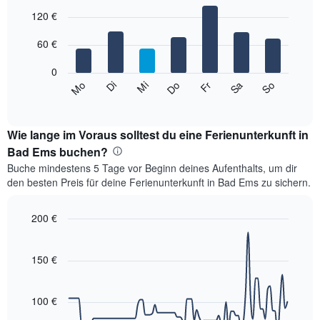
hat
Bar
Chart
1
graphic.
120 €
chart
with
X-
7
Achse,
60 €
bars.
die
die
0
Das
Monate
Mi
Do
Fr
Sa
So
Mo
Di
folgende
End
anzeigt.
of
Diagramm
Das
interactive
zeigt
chart
Diagramm
den
Wie lange im Voraus solltest du eine Ferienunterkunft in
hat
durchschnittlichen
Bad Ems buchen?
1
Preis
Y-
Buche mindestens 5 Tage vor Beginn deines Aufenthalts, um dir
eines
Achse,
den besten Preis für deine Ferienunterkunft in Bad Ems zu sichern.
Zimmers
die
für
den
den
200 €
durchschnittlichen
jeweiligen
Zimmerpreis
Line
Chart
Wochentag.
graphic.
anzeigt.
chart
Das
with
150 €
Diagramm
90
data
hat
points.
1
100 €
X-
Das