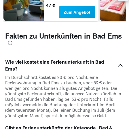
die
47 €
Anzahl
Zum Angebot
der
Tage
vor
dem
Fakten zu Unterkünften in Bad Ems
Aufenthalt
anzeigt
Das
Diagramm
hat
Wie viel kostet eine Ferienunterkunft in Bad
1
Y-
Ems?
Achse,
Im Durchschnitt kostet es 90 € pro Nacht, eine
die
Ferienwohnung in Bad Ems zu buchen, aber 83 € oder
den
weniger pro Nacht können als gutes Angebot gelten. Die
durchschnittlichen
günstigste Ferienunterkunft, die unsere Nutzer kürzlich in
Zimmerpreis
Bad Ems gefunden haben, lag bei 53 € pro Nacht. Falls
anzeigt
möglich, vermeide die Buchung der Unterkunft im April
(dem teuersten Monat). Bei einer Buchung im Juli (dem
günstigsten Monat) sparst du möglicherweise Geld.
Gibt es Ferienunterkünfte der Kategorie „Bed &