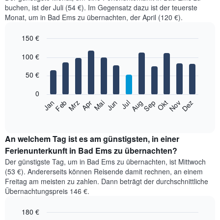
buchen, ist der Juli (54 €). Im Gegensatz dazu ist der teuerste
Monat, um in Bad Ems zu übernachten, der April (120 €).
150 €
Bar
Chart
100 €
graphic.
chart
with
12
50 €
bars.
0
Das
Jan
Feb
Mrz
Apr
Mai
Jun
Jul
Aug
Sep
Okt
Nov
Dez
folgende
End
of
Diagramm
interactive
zeigt
chart
den
An welchem Tag ist es am günstigsten, in einer
durchschnittlichen
Ferienunterkunft in Bad Ems zu übernachten?
Zimmerpreis
Der günstigste Tag, um in Bad Ems zu übernachten, ist Mittwoch
im
(53 €). Andererseits können Reisende damit rechnen, an einem
jeweiligen
Freitag am meisten zu zahlen. Dann beträgt der durchschnittliche
Monat
Übernachtungspreis 146 €.
an.
Das
180 €
Diagramm