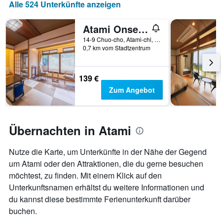
Alle 524 Unterkünfte anzeigen
Das
Diagramm
hat
Atami Onsen Yamaki Ryokan
1
14-9 Chuo-cho, Atami-chi, Shizuoka, Atami, Japan
X-
0,7 km vom Stadtzentrum
Achse,
die
die
139 €
Anzahl
Zum Angebot
der
Tage
vor
dem
Übernachten in Atami
Aufenthalt
anzeigt
Das
Nutze die Karte, um Unterkünfte in der Nähe der Gegend
Diagramm
um Atami oder den Attraktionen, die du gerne besuchen
hat
möchtest, zu finden. Mit einem Klick auf den
1
Y-
Unterkunftsnamen erhältst du weitere Informationen und
Achse,
du kannst diese bestimmte Ferienunterkunft darüber
die
buchen.
den