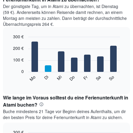
Der günstigste Tag, um in Atami zu übernachten, ist Dienstag
(59 €). Andererseits können Reisende damit rechnen, an einem
Montag am meisten zu zahlen. Dann beträgt der durchschnittliche
Übernachtungspreis 264 €.
300 €
Bar
Chart
graphic.
200 €
chart
with
7
100 €
bars.
0
Das
Mi
Do
Fr
Sa
So
Mo
Di
folgende
End
of
Diagramm
interactive
zeigt
chart
den
Wie lange im Voraus solltest du eine Ferienunterkunft in
durchschnittlichen
Atami buchen?
Preis
Buche mindestens 21 Tage vor Beginn deines Aufenthalts, um dir
eines
den besten Preis für deine Ferienunterkunft in Atami zu sichern.
Zimmers
für
den
300 €