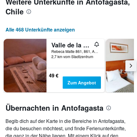
Weitere Unterkünfte in Antofagasta,
anzeigt.
das
Chile
Aufenthaltsdatum
rückt.
Das
Diagramm
Alle 468 Unterkünfte anzeigen
hat
1
Valle de la Luna
X-
Achse,
Rebeca Matte 861, 861, Antofagasta, Chile
die
2,7 km vom Stadtzentrum
die
Anzahl
der
49 €
Tage
Zum Angebot
vor
dem
Aufenthalt
anzeigt
Übernachten in Antofagasta
Das
Diagramm
hat
Begib dich auf der Karte in die Bereiche in Antofagasta,
1
die du besuchen möchtest, und finde Ferienunterkünfte,
Y-
die ganz in der Nähe liegen. Mit einem Klick auf den