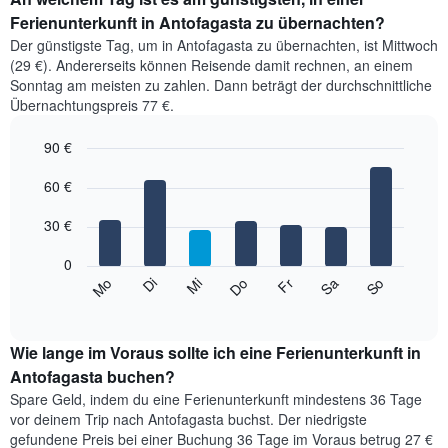
Ferienunterkunft in Antofagasta zu übernachten?
Der günstigste Tag, um in Antofagasta zu übernachten, ist Mittwoch
(29 €). Andererseits können Reisende damit rechnen, an einem
Sonntag am meisten zu zahlen. Dann beträgt der durchschnittliche
Übernachtungspreis 77 €.
90 €
Bar
Chart
graphic.
60 €
chart
with
7
30 €
bars.
0
Das
So
Do
Mo
Fr
Di
Sa
Mi
folgende
End
of
Diagramm
interactive
zeigt
chart
den
Wie lange im Voraus sollte ich eine Ferienunterkunft in
durchschnittlichen
Antofagasta buchen?
Preis
Spare Geld, indem du eine Ferienunterkunft mindestens 36 Tage
eines
vor deinem Trip nach Antofagasta buchst. Der niedrigste
Zimmers
gefundene Preis bei einer Buchung 36 Tage im Voraus betrug 27 €
für