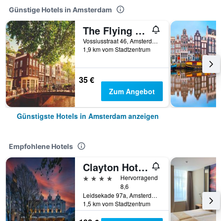
Günstige Hotels in Amsterdam
The Flying Pig Uptown Hostel
Vossiusstraat 46, Amsterdam, Provinz Nordholland, Niederlande
1,9 km vom Stadtzentrum
35 €
Zum Angebot
Günstigste Hotels in Amsterdam anzeigen
Empfohlene Hotels
Clayton Hotel Amsterdam American
4 Sterne
Hervorragend
8,6
Leidsekade 97a, Amsterdam, Provinz Nordholland, Niederlande
1,5 km vom Stadtzentrum