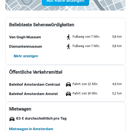
Auf Karte anzeigen
Beliebteste Sehenswürdigkeiten
Fußweg von 7 Min.
0,6 km
Van Gogh Museum
Fußweg von 7 Min.
0,6 km
Diamantenmuseum
Mehr anzeigen
Öffentliche Verkehrsmittel
Fahrt von 12 Min.
4,9 km
Bahnhof Amsterdam Centraal
Fahrt von 14 Min.
5,2 km
Bahnhof Amsterdam Amstel
Mietwagen
63 € durchschnittlich pro Tag
Mietwagen in Amsterdam