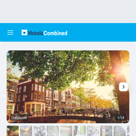
Gebäude
1/18
S