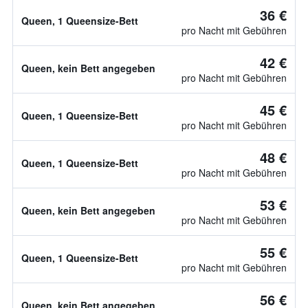
36 €
Queen, 1 Queensize-Bett
pro Nacht mit Gebühren
42 €
Queen, kein Bett angegeben
pro Nacht mit Gebühren
45 €
Queen, 1 Queensize-Bett
pro Nacht mit Gebühren
48 €
Queen, 1 Queensize-Bett
pro Nacht mit Gebühren
53 €
Queen, kein Bett angegeben
pro Nacht mit Gebühren
55 €
Queen, 1 Queensize-Bett
pro Nacht mit Gebühren
56 €
Queen, kein Bett angegeben