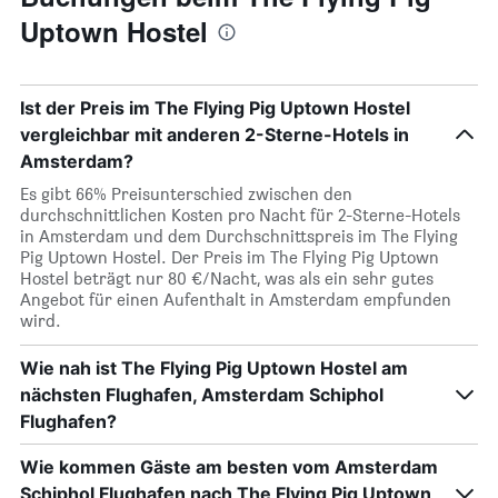
Uptown Hostel
Ist der Preis im The Flying Pig Uptown Hostel
vergleichbar mit anderen 2-Sterne-Hotels in
Amsterdam?
Es gibt 66% Preisunterschied zwischen den
durchschnittlichen Kosten pro Nacht für 2-Sterne-Hotels
in Amsterdam und dem Durchschnittspreis im The Flying
Pig Uptown Hostel. Der Preis im The Flying Pig Uptown
Hostel beträgt nur 80 €/Nacht, was als ein sehr gutes
Angebot für einen Aufenthalt in Amsterdam empfunden
wird.
Wie nah ist The Flying Pig Uptown Hostel am
nächsten Flughafen, Amsterdam Schiphol
Flughafen?
Wie kommen Gäste am besten vom Amsterdam
Schiphol Flughafen nach The Flying Pig Uptown