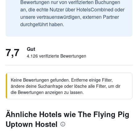
Bewertungen nur von verifizierten Buchungen
an, die echte Nutzer über HotelsCombined oder
unsere vertrauenswürdigen, externen Partner
durchgeführt haben.
7,7
Gut
4.126 verifizierte Bewertungen
Keine Bewertungen gefunden. Entferne einige Filter,
ändere deine Suchanfrage oder lösche alle Filter, um dir
die Bewertungen anzeigen zu lassen.
Ähnliche Hotels wie The Flying Pig
Uptown Hostel