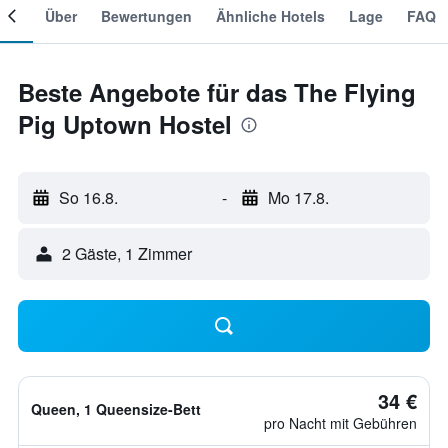
mer
Über
Bewertungen
Ähnliche Hotels
Lage
FAQ
Beste Angebote für das The Flying
Pig Uptown Hostel
So 16.8.
-
Mo 17.8.
2 Gäste, 1 Zimmer
34 €
Queen, 1 Queensize-Bett
pro Nacht mit Gebühren