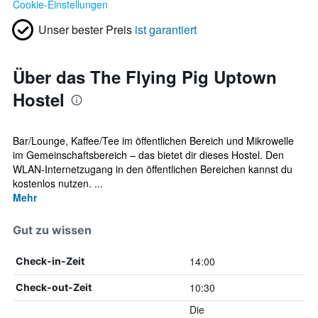
Cookie-Einstellungen
Unser bester Preis
ist garantiert
Über das The Flying Pig Uptown
Hostel
Bar/Lounge, Kaffee/Tee im öffentlichen Bereich und Mikrowelle
im Gemeinschaftsbereich – das bietet dir dieses Hostel. Den
WLAN-Internetzugang in den öffentlichen Bereichen kannst du
kostenlos nutzen. ...
Mehr
Gut zu wissen
14:00
Check-in-Zeit
10:30
Check-out-Zeit
Die