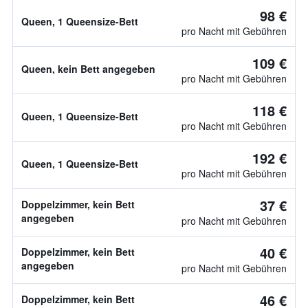
98 €
Queen, 1 Queensize-Bett
pro Nacht mit Gebühren
109 €
Queen, kein Bett angegeben
pro Nacht mit Gebühren
118 €
Queen, 1 Queensize-Bett
pro Nacht mit Gebühren
192 €
Queen, 1 Queensize-Bett
pro Nacht mit Gebühren
37 €
Doppelzimmer, kein Bett
angegeben
pro Nacht mit Gebühren
40 €
Doppelzimmer, kein Bett
angegeben
pro Nacht mit Gebühren
46 €
Doppelzimmer, kein Bett