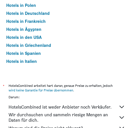
Hotels in Polen
Hotels in Deutschland
Hotels in Frankreich
Hotels in Ägypten
Hotels in den USA
Hotels in Griechenland
Hotels in Spanien
Hotels in Italien
Hotels in Thailand
*
HotelsCombined arbeitet hart daran, genaue Preise zu erhalten, jedoch
wird keine Garantie für Preise übernommen
.
Darum:
HotelsCombined ist weder Anbieter noch Verkäufer.
Wir durchsuchen und sammeln riesige Mengen an
Daten für dich.