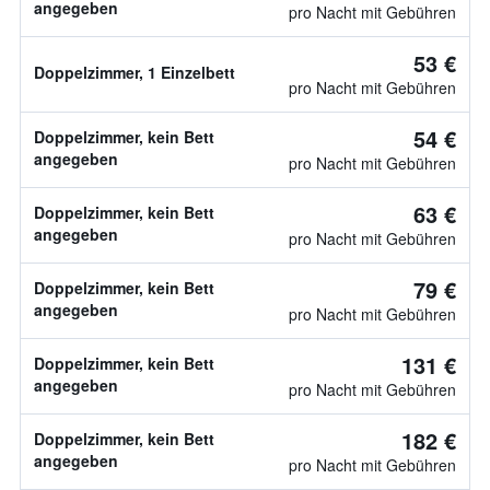
angegeben
pro Nacht mit Gebühren
53 €
Doppelzimmer, 1 Einzelbett
pro Nacht mit Gebühren
54 €
Doppelzimmer, kein Bett
angegeben
pro Nacht mit Gebühren
63 €
Doppelzimmer, kein Bett
angegeben
pro Nacht mit Gebühren
79 €
Doppelzimmer, kein Bett
angegeben
pro Nacht mit Gebühren
131 €
Doppelzimmer, kein Bett
angegeben
pro Nacht mit Gebühren
182 €
Doppelzimmer, kein Bett
angegeben
pro Nacht mit Gebühren