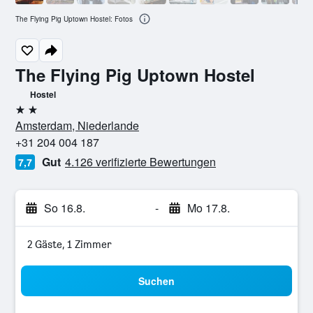
The Flying Pig Uptown Hostel: Fotos
The Flying Pig Uptown Hostel
Hostel
2 Sterne
Amsterdam, Niederlande
+31 204 004 187
Gut
4.126 verifizierte Bewertungen
7,7
So 16.8.
-
Mo 17.8.
2 Gäste, 1 Zimmer
Suchen