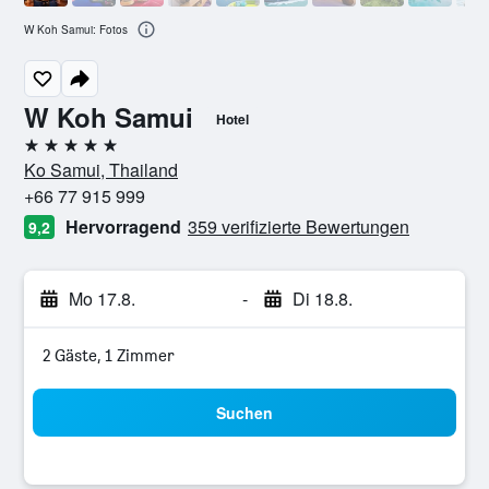
W Koh Samui: Fotos
W Koh Samui
Hotel
5 Sterne
Ko Samui, Thailand
+66 77 915 999
Hervorragend
359 verifizierte Bewertungen
9,2
Mo 17.8.
-
Di 18.8.
2 Gäste, 1 Zimmer
Suchen