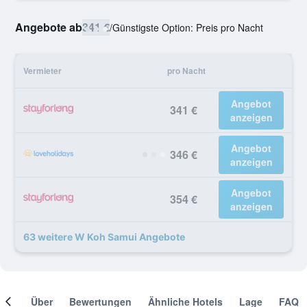
Angebote ab
341 €
/
Günstigste Option: Preis pro Nacht
Vermieter
pro Nacht
Angebot
341 €
anzeigen
Angebot
346 €
anzeigen
Angebot
354 €
anzeigen
63 weitere W Koh Samui Angebote
mer
Über
Bewertungen
Ähnliche Hotels
Lage
FAQ