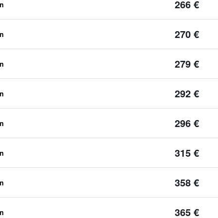
266 €
en
270 €
en
279 €
en
292 €
en
296 €
en
315 €
en
358 €
en
365 €
en