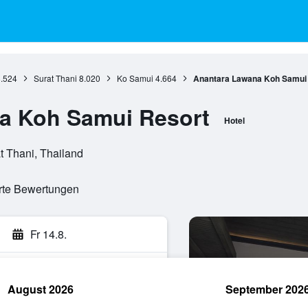
.524
Surat Thani
8.020
Ko Samui
4.664
Anantara Lawana Koh Samui
a Koh Samui Resort
Hotel
t Thani, Thailand
erte Bewertungen
Fr 14.8.
August 2026
September 202