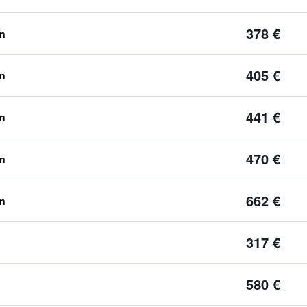
378 €
en
405 €
en
441 €
en
470 €
en
662 €
en
317 €
580 €