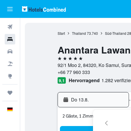
Flüge
Start
Thailand
73.740
Süd-Thailand
28
Hotels
Anantara Lawan
Mietwagen
5 Sterne
Pauschalreisen
92/1 Moo 2, 84320, Ko Samui, Sura
+66 77 960 333
Explore
Hervorragend
1.282 verifizi
9,1
Trips
Do 13.8.
-
Deutsch
2 Gäste, 1 Zimmer