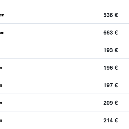
536 €
ben
663 €
ben
193 €
196 €
en
197 €
en
209 €
en
214 €
en