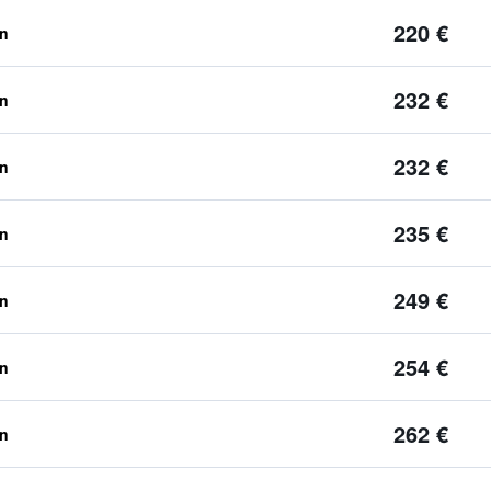
220 €
en
232 €
en
232 €
en
235 €
en
249 €
en
254 €
en
262 €
en