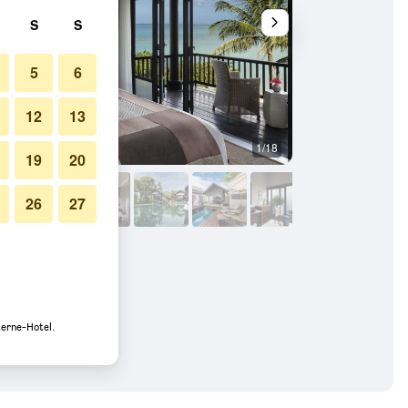
S
S
5
6
12
13
1/18
Sonstige
19
20
26
27
sort: Fotos
terne-Hotel.