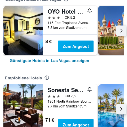
OYO Hotel And Casino Las Vegas
3 Sterne
OK 5,2
115 East Tropicana Avenue, Las Vegas, NV, USA
8,8 km vom Stadtzentrum
8 €
Zum Angebot
Günstigste Hotels in Las Vegas anzeigen
Empfohlene Hotels
Sonesta Select Las Vegas Summerlin
3 Sterne
Gut 7,6
1901 North Rainbow Boulevard, Las Vegas, NV, USA
9,7 km vom Stadtzentrum
71 €
Zum Angebot