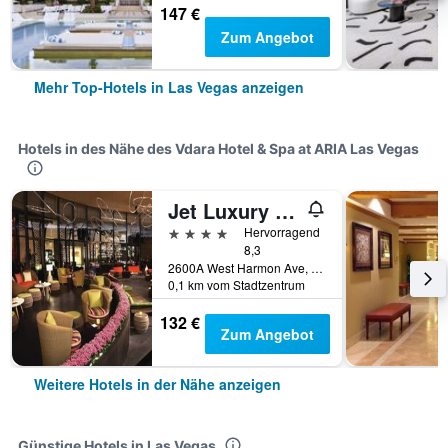
147 €
Zum Angebot
Mehr Top-Hotels in Las Vegas anzeigen
Hotels in des Nähe des Vdara Hotel & Spa at ARIA Las Vegas
Jet Luxury at the Vdara Condo Hotel
4 Sterne
Hervorragend
8,3
2600A West Harmon Ave, Las Vegas, NV, USA
0,1 km vom Stadtzentrum
132 €
Zum Angebot
Weitere Hotels in der Nähe anzeigen
Günstige Hotels in Las Vegas