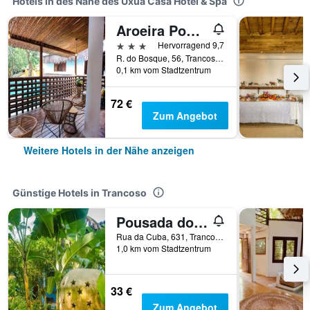
Hotels in des Nähe des Uxua Casa Hotel & Spa
Aroeira Pousada
3 Sterne
Hervorragend 9,7
R. do Bosque, 56, Trancoso, Brasilien
0,1 km vom Stadtzentrum
72 €
Zum Angebot
Weitere Hotels in der Nähe anzeigen
Günstige Hotels in Trancoso
Pousada do Mineiro
Rua da Cuba, 631, Trancoso, Brasilien
1,0 km vom Stadtzentrum
33 €
Zum Angebot