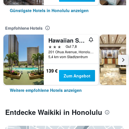
Günstigste Hotels in Honolulu anzeigen
Empfohlene Hotels
Hawaiian Sun Holidays
3 Sterne
Gut 7,8
201 Ohua Avenue, Honolulu, Oʻahu, HI, USA
5,4 km vom Stadtzentrum
139 €
Zum Angebot
Weitere empfohlene Hotels anzeigen
Entdecke Waikiki in Honolulu