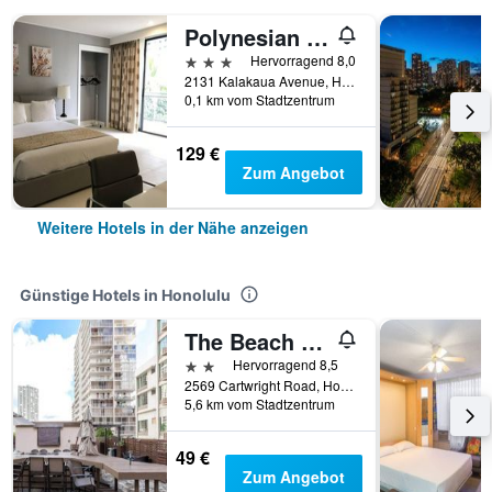
Polynesian Residences Waikiki Beach
3 Sterne
Hervorragend 8,0
2131 Kalakaua Avenue, Honolulu, Oʻahu, HI, USA
0,1 km vom Stadtzentrum
129 €
Zum Angebot
Weitere Hotels in der Nähe anzeigen
Günstige Hotels in Honolulu
The Beach Waikiki Boutique Hostel
2 Sterne
Hervorragend 8,5
2569 Cartwright Road, Honolulu, Oʻahu, HI, USA
5,6 km vom Stadtzentrum
49 €
Zum Angebot