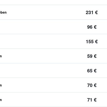
231 €
eben
96 €
155 €
59 €
en
65 €
70 €
en
71 €
en