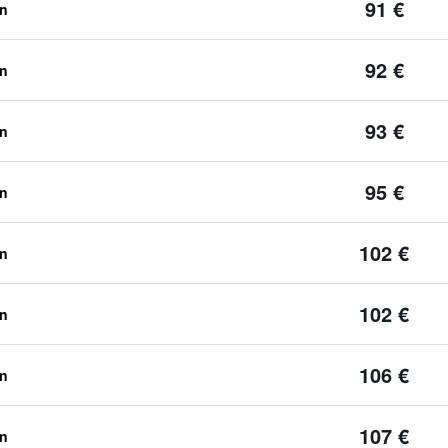
91 €
en
92 €
en
93 €
en
95 €
en
102 €
en
102 €
en
106 €
en
107 €
en