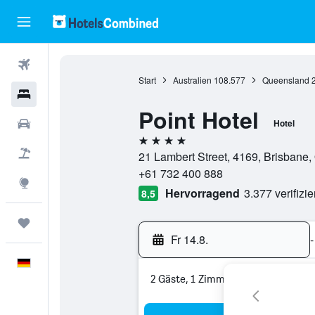
Flüge
Start
Australien
108.577
Queensland
Hotels
Point Hotel
Mietwagen
Hotel
4 Sterne
Pauschalreisen
21 Lambert Street, 4169, Brisbane,
+61 732 400 888
Explore
Hervorragend
3.377 verifizi
8,5
Trips
Fr 14.8.
-
Deutsch
2 Gäste, 1 Zimmer