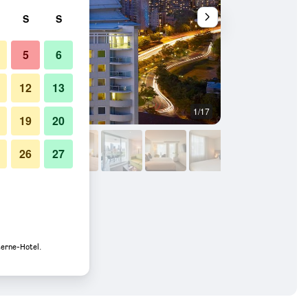
S
S
5
6
12
13
1/17
Bad
19
20
26
27
terne-Hotel.