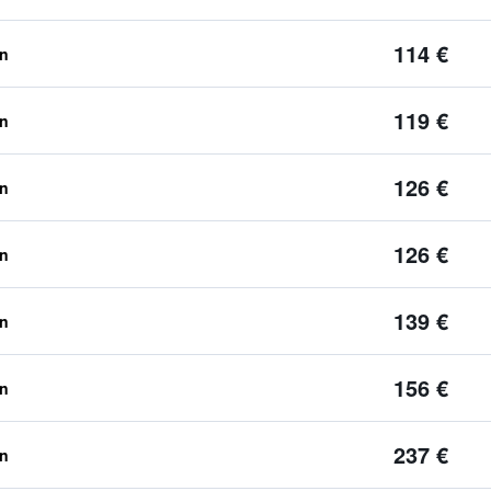
114 €
en
119 €
en
126 €
en
126 €
en
139 €
en
156 €
en
237 €
en