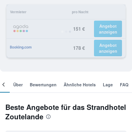
Vermieter
pro Nacht
Angebot
151 €
anzeigen
Angebot
178 €
anzeigen
mer
Über
Bewertungen
Ähnliche Hotels
Lage
FAQ
Beste Angebote für das Strandhotel
Zoutelande