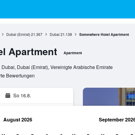
Dubai (Emirat)
21.367
Dubai
21.138
Somewhere Hotel Apartment
l Apartment
Apartment
 , Dubai, Dubai (Emirat), Vereinigte Arabische Emirate
erte Bewertungen
So 16.8.
August 2026
September 202
hen