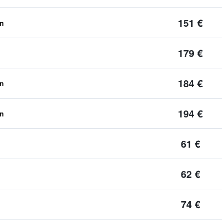
151 €
en
179 €
184 €
en
194 €
en
61 €
62 €
74 €