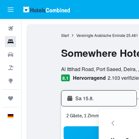
Flüge
Start
Vereinigte Arabische Emirate
25.481
Hotels
Somewhere Hote
Mietwagen
Bewertungskategorie 0
Pauschalreisen
Al Ittihad Road, Port Saeed, Deira,
Hervorragend
2.103 verifizi
8,1
Explore
Sa 15.8.
-
Trips
2 Gäste, 1 Zimmer
Deutsch
Suc