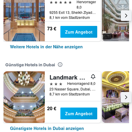
5 Sterne
Hervorragend
8,0
9255 Exit 13, Sheikh Ziyad Road, (Within JA The Resort, Jebel Ali Beach, Jebel Ali,) Dubai, Dubai, Vereinigte Arabische Emirate
8,1 km vom Stadtzentrum
73 €
Zum Angebot
Weitere Hotels in der Nähe anzeigen
Günstige Hotels in Dubai
Landmark Plaza Hotel
3 Sterne
Hervorragend 8,0
23 Nasser Square, Dubai, Vereinigte Arabische Emirate
8,7 km vom Stadtzentrum
20 €
Zum Angebot
Günstigste Hotels in Dubai anzeigen