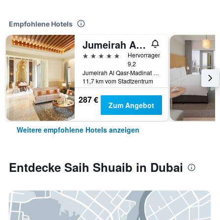
Empfohlene Hotels
Jumeirah Al Qasr Dubai
5 Sterne
Hervorragend
9,2
Jumeirah Al Qasr-Madinat Jumeirah, PO Box 75157, Dubai, Vereinigte Arabische Emirate
11,7 km vom Stadtzentrum
287 €
Zum Angebot
Weitere empfohlene Hotels anzeigen
Entdecke Saih Shuaib in Dubai