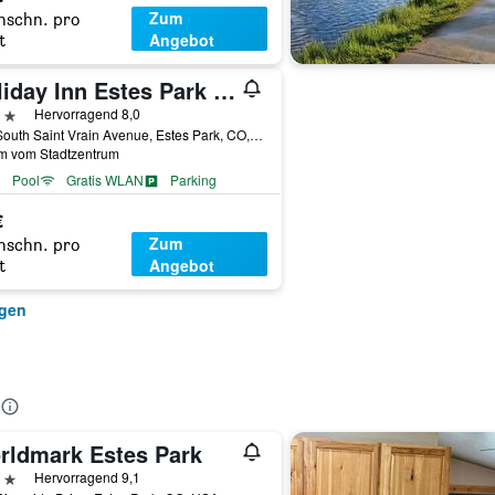
Zum
hschn. pro
Angebot
t
Holiday Inn Estes Park By IHG
erne
Hervorragend 8,0
101 South Saint Vrain Avenue, Estes Park, CO, USA
km vom Stadtzentrum
Pool
Gratis WLAN
Parking
€
Zum
hschn. pro
Angebot
t
igen
rldmark Estes Park
erne
Hervorragend 9,1