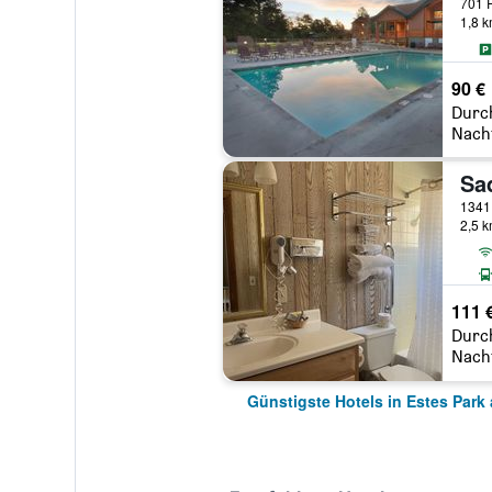
701 R
1,8 
90 €
Durc
Nach
Sa
2,5 
111 
Durc
Nach
Günstigste Hotels in Estes Park