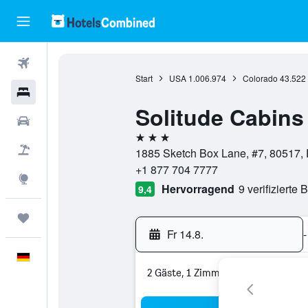
Flüge
Start
USA
1.006.974
Colorado
43.522
Hotels
Solitude Cabins
Mietwagen
3 Sterne
Pauschalreisen
1885 Sketch Box Lane, #7, 80517, 
+1 877 704 7777
Explore
Hervorragend
9 verifizierte
9,4
Trips
Fr 14.8.
-
Deutsch
2 Gäste, 1 Zimmer