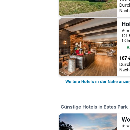
Durc
Nach
3 St
1,6 
167 
Durc
Nach
Weitere Hotels in der Nähe anze
Günstige Hotels in Estes Park
Wo
3 St