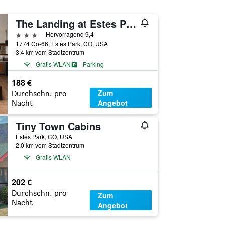
The Landing at Estes Park - Riverside Retreat
3 Sterne
Hervorragend 9,4
1774 Co-66, Estes Park, CO, USA
3,4 km vom Stadtzentrum
Gratis WLAN
Parking
188 €
Zum
Durchschn. pro
Angebot
Nacht
Tiny Town Cabins
Estes Park, CO, USA
2,0 km vom Stadtzentrum
Gratis WLAN
202 €
Durchschn. pro
Zum
Nacht
Angebot