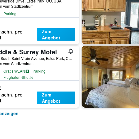
iverside Drive, Estes Park, CO, USA
km vom Stadtzentrum
Parking
Zum
hschn. pro
Angebot
t
ddle & Surrey Motel
1341 South Saint Vrain Avenue, Estes Park, CO, USA
km vom Stadtzentrum
Gratis WLAN
Parking
Flughafen-Shuttle
€
Zum
hschn. pro
Angebot
t
 anzeigen