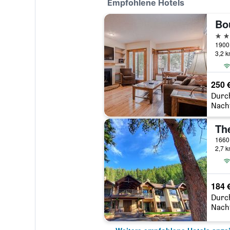
Empfohlene Hotels
2 St
1900 
3,2 
250 
Durc
Nach
1660 
2,7 
184 
Durc
Nach