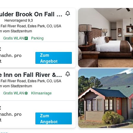
Boulder Brook On Fall River
erne
Hervorragend 9,3
Fall River Road, Estes Park, CO, USA
km vom Stadtzentrum
Gratis WLAN
Parking
€
Zum
hschn. pro
Angebot
t
The Inn on Fall River & Fall River Cabins
Fall River Road, Estes Park, CO, USA
km vom Stadtzentrum
Gratis WLAN
Klimaanlage
€
hschn. pro
Zum
t
Angebot