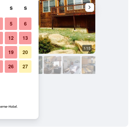
S
S
5
6
12
13
1/15
Außenansicht
19
20
26
27
terne-Hotel.