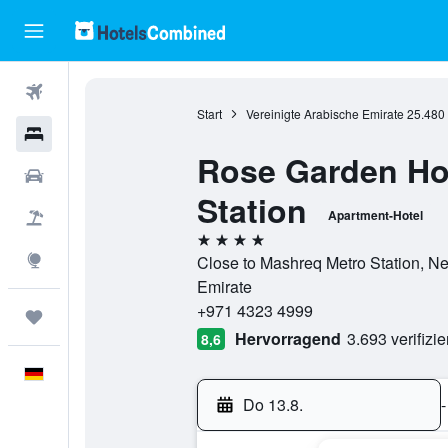
Flüge
Start
Vereinigte Arabische Emirate
25.480
Hotels
Rose Garden Hot
Mietwagen
Station
Apartment-Hotel
Pauschalreisen
4 Sterne
Explore
Close to Mashreq Metro Station, Ne
Emirate
+971 4323 4999
Trips
Hervorragend
3.693 verifizi
8,6
Deutsch
Do 13.8.
-