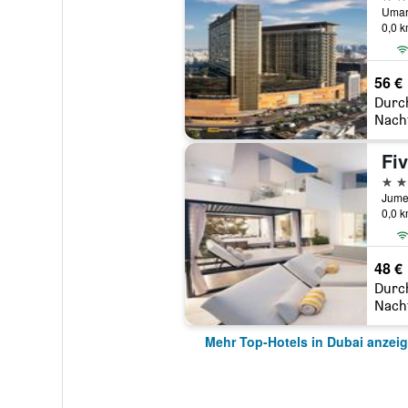
0,0 
56 €
Durc
Nach
5 St
0,0 
48 €
Durc
Nach
Mehr Top-Hotels in Dubai anzei