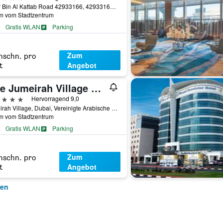
Umar Bin Al Kattab Road 42933166, 42933166, Dubai, Vereinigte Arabische Emirate
km vom Stadtzentrum
Gratis WLAN
Parking
Zum
hschn. pro
Angebot
t
Five Jumeirah Village Dubai
erne
Hervorragend 9,0
Jumeirah Village, Dubai, Vereinigte Arabische Emirate
km vom Stadtzentrum
Gratis WLAN
Parking
Zum
hschn. pro
Angebot
t
gen