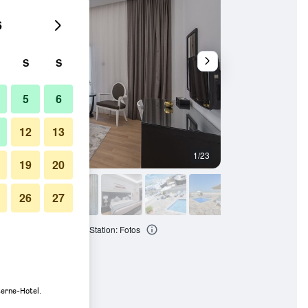
6
S
S
5
6
12
13
1/23
Schlafzimmer
19
20
26
27
 Al Barsha, Near Metro Station: Fotos
terne-Hotel.