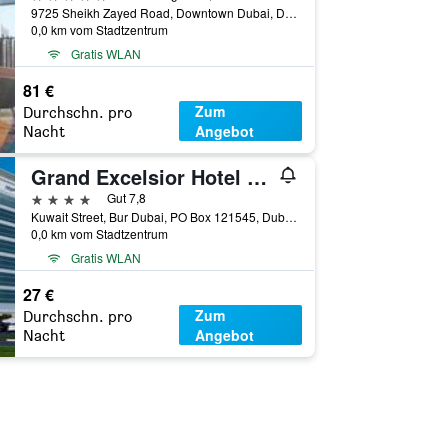
9725 Sheikh Zayed Road, Downtown Dubai, Dubai, Dubai, Vereinigte Arabische Emirate
0,0 km vom Stadtzentrum
Gratis WLAN
81 €
Zum
Durchschn. pro
Angebot
Nacht
Grand Excelsior Hotel Bur Dubai
4 Sterne
Gut 7,8
Kuwait Street, Bur Dubai, PO Box 121545, Dubai, Vereinigte Arabische Emirate
0,0 km vom Stadtzentrum
Gratis WLAN
27 €
Zum
Durchschn. pro
Angebot
Nacht