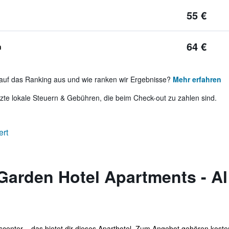
55 €
64 €
n
auf das Ranking aus und wie ranken wir Ergebnisse?
Mehr erfahren
te lokale Steuern & Gebühren, die beim Check-out zu zahlen sind.
ert
Garden Hotel Apartments - Al
center – das bietet dir dieses Aparthotel. Zum Angebot gehören koste