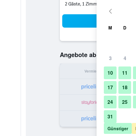
2 Gäste, 1 Zimmer
Suc
M
D
55 €
Angebote ab
/
Günstigste O
3
4
Vermieter
pr
10
11
17
18
24
25
31
1
Günstiger