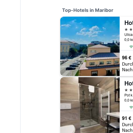
Top-Hotels in Maribor
Ho
4 St
Ulica
0,0 
96 €
Durc
Nach
Ho
4 St
Pot k
0,0 
91 €
Durc
Nach