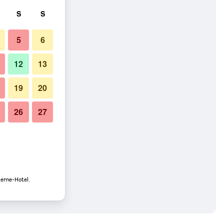
S
S
5
6
12
13
19
20
26
27
terne-Hotel.