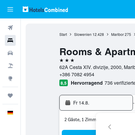
Flüge
Start
Slowenien
12.428
Maribor
275
Hotels
Rooms & Apartm
Mietwagen
3 Sterne
Pauschalreisen
62A Cesta XIV. divizije, 2000, Mar
+386 7082 4954
Explore
Hervorragend
736 verifizier
8,5
Trips
Fr 14.8.
-
Deutsch
2 Gäste, 1 Zimmer