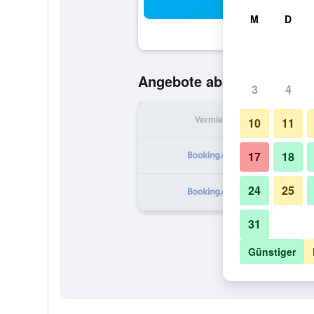
Suc
M
D
57 €
Angebote ab
/
Günstigste O
3
4
Vermieter
pr
10
11
17
18
24
25
31
Günstiger