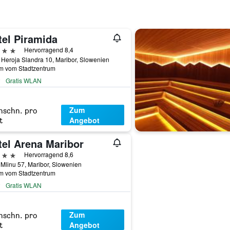
tel Piramida
erne
Hervorragend 8,4
 Heroja Slandra 10, Maribor, Slowenien
km vom Stadtzentrum
Gratis WLAN
Zum
hschn. pro
Angebot
t
tel Arena Maribor
erne
Hervorragend 8,6
 Mlinu 57, Maribor, Slowenien
km vom Stadtzentrum
Gratis WLAN
Zum
hschn. pro
Angebot
t