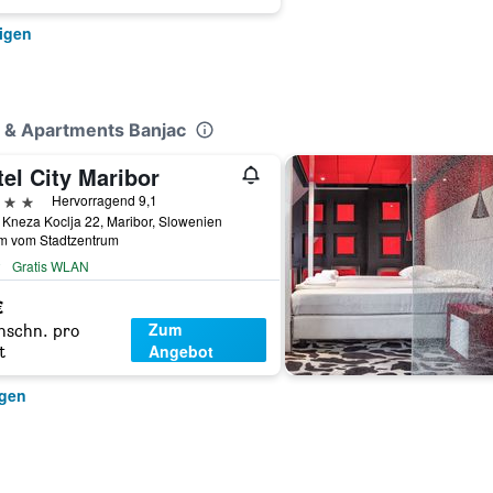
igen
 & Apartments Banjac
el City Maribor
erne
Hervorragend 9,1
 Kneza Koclja 22, Maribor, Slowenien
km vom Stadtzentrum
Gratis WLAN
€
Zum
hschn. pro
Angebot
t
igen