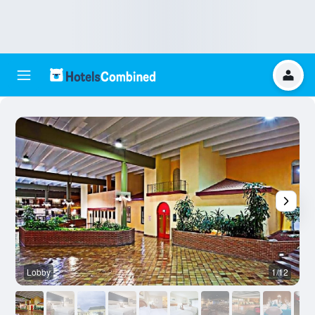
Lobby
1/12