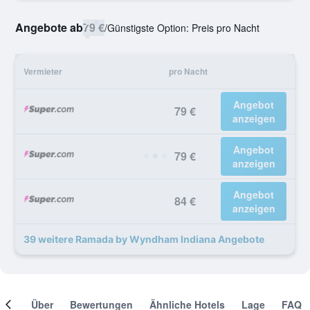
Angebote ab
79 €
/
Günstigste Option: Preis pro Nacht
Vermieter
pro Nacht
Angebot
79 €
anzeigen
Angebot
79 €
anzeigen
Angebot
84 €
anzeigen
39 weitere Ramada by Wyndham Indiana Angebote
mer
Über
Bewertungen
Ähnliche Hotels
Lage
FAQ