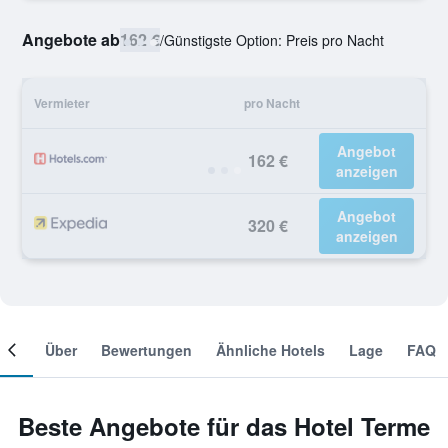
Angebote ab
162 €
/
Günstigste Option: Preis pro Nacht
Vermieter
pro Nacht
Angebot
162 €
anzeigen
Angebot
320 €
anzeigen
mer
Über
Bewertungen
Ähnliche Hotels
Lage
FAQ
Beste Angebote für das Hotel Terme