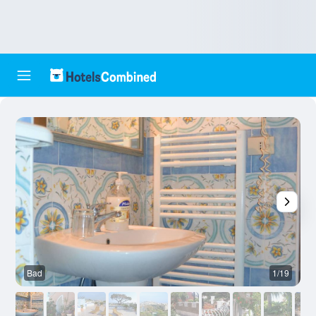
Bad
1/19