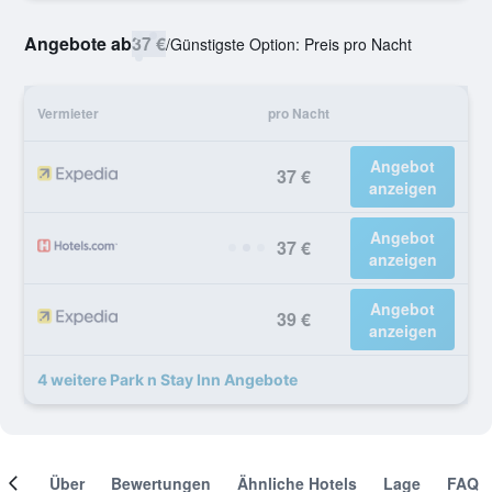
Angebote ab
37 €
/
Günstigste Option: Preis pro Nacht
Vermieter
pro Nacht
Angebot
37 €
anzeigen
Angebot
37 €
anzeigen
Angebot
39 €
anzeigen
4 weitere Park n Stay Inn Angebote
mer
Über
Bewertungen
Ähnliche Hotels
Lage
FAQ