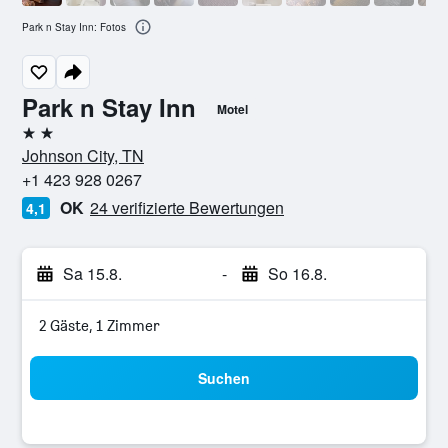
Park n Stay Inn: Fotos
Park n Stay Inn
Motel
2 Sterne
Johnson City, TN
+1 423 928 0267
OK
24 verifizierte Bewertungen
4,1
Sa 15.8.
-
So 16.8.
2 Gäste, 1 Zimmer
Suchen