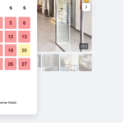
S
S
5
6
12
13
1/11
Sonstige
19
20
26
27
terne-Hotel.