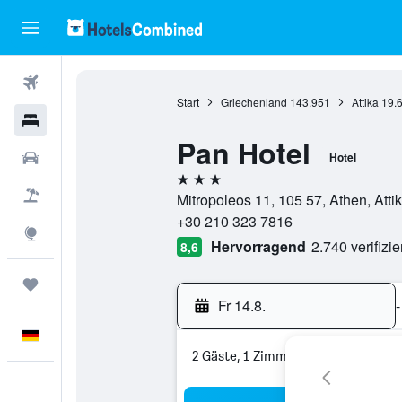
Flüge
Start
Griechenland
143.951
Attika
19.
Hotels
Pan Hotel
Mietwagen
Hotel
3 Sterne
Pauschalreisen
Mitropoleos 11, 105 57, Athen, Atti
+30 210 323 7816
Explore
Hervorragend
2.740 verifizi
8,6
Trips
Fr 14.8.
-
Deutsch
2 Gäste, 1 Zimmer