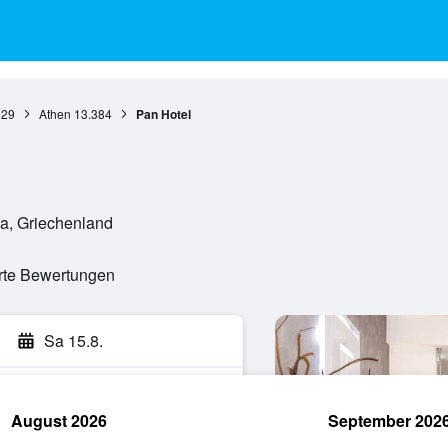
629
Athen
13.384
Pan Hotel
ka, Griechenland
erte Bewertungen
Sa 15.8.
August 2026
September 202