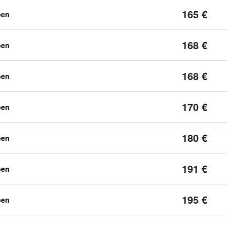
165 €
ben
168 €
ben
168 €
ben
170 €
ben
180 €
ben
191 €
ben
195 €
ben