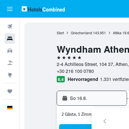
Flüge
Start
Griechenland
143.951
Attika
19.
Hotels
Wyndham Athen
Mietwagen
5 Sterne
Pauschalreisen
2-4 Achilleos Street, 104 37, Athen,
+30 216 100 0780
Explore
Hervorragend
1.331 verifizi
8,4
Trips
So 16.8.
-
Deutsch
2 Gäste, 1 Zimmer