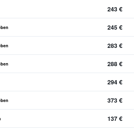
243 €
245 €
eben
283 €
eben
288 €
eben
294 €
373 €
eben
137 €
n