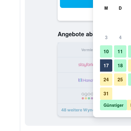
Suc
M
D
96 €
Angebote ab
/
Günstigste O
3
4
Vermieter
pr
10
11
17
18
24
25
31
1
Günstiger
48 weitere Wyndham Athens Resi