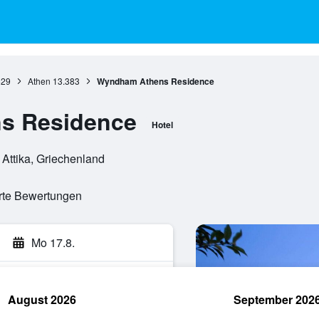
629
Athen
13.383
Wyndham Athens Residence
s Residence
Hotel
 Attika, Griechenland
erte Bewertungen
Mo 17.8.
August 2026
September 202