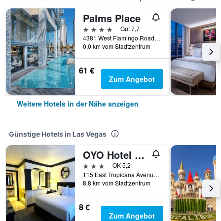
Palms Place
4 Sterne
Gut 7,7
4381 West Flamingo Road, Las Vegas, NV, USA
0,0 km vom Stadtzentrum
61 €
Zum Angebot
Weitere Hotels in der Nähe anzeigen
Günstige Hotels in Las Vegas
OYO Hotel And Casino Las Vegas
3 Sterne
OK 5,2
115 East Tropicana Avenue, Las Vegas, NV, USA
8,8 km vom Stadtzentrum
8 €
Zum Angebot