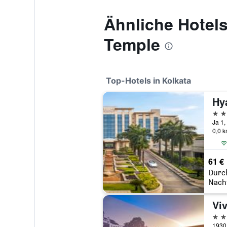
Ähnliche Hotels
Temple
Top-Hotels in Kolkata
Hy
5 St
Ja 1,
0,0 
61 €
Durc
Nach
5 St
1930 