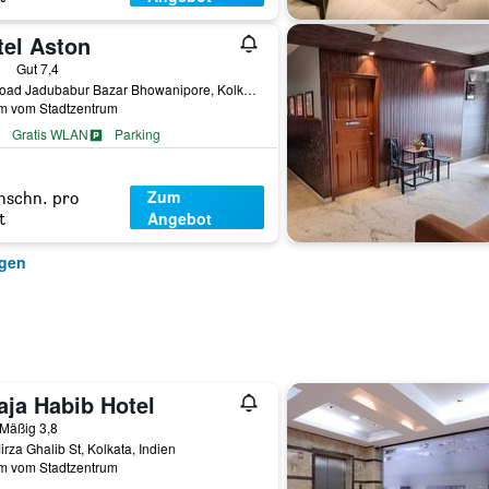
tel Aston
erne
Gut 7,4
SB Road Jadubabur Bazar Bhowanipore, Kolkata, Indien
km vom Stadtzentrum
Gratis WLAN
Parking
Zum
hschn. pro
Angebot
t
igen
aja Habib Hotel
ern
Mäßig 3,8
irza Ghalib St, Kolkata, Indien
km vom Stadtzentrum