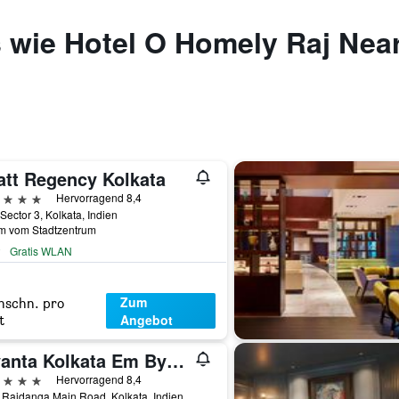
 wie Hotel O Homely Raj Near
att Regency Kolkata
erne
Hervorragend 8,4
 Sector 3, Kolkata, Indien
km vom Stadtzentrum
Gratis WLAN
Zum
hschn. pro
Angebot
t
Vivanta Kolkata Em Bypass
erne
Hervorragend 8,4
Rajdanga Main Road, Kolkata, Indien