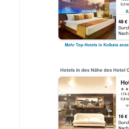
0,0 
48 €
Durc
Nach
Mehr Top-Hotels in Kolkata anze
Hotels in des Nähe des Hotel 
Ho
3 St
174 S
0,8 
16 €
Durc
Nach