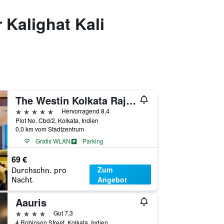
 Kalighat Kali
The Westin Kolkata Rajarhat
5 Sterne
Hervorragend 8,4
Plot No. Cbd/2, Kolkata, Indien
0,0 km vom Stadtzentrum
Gratis WLAN
Parking
69 €
Zum
Durchschn. pro
Angebot
Nacht
Aauris
4 Sterne
Gut 7,3
4 Robinson Street, Kolkata, Indien