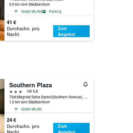
0,0 km vom Stadtzentrum
Gratis WLAN
Parking
41 €
Zum
Durchschn. pro
Angebot
Nacht
Southern Plaza
3 Sterne
OK 5,8
73dr.Megnad Saha Sarani(Southern Avenue), Kolkata, Indien
1,0 km vom Stadtzentrum
Gratis WLAN
24 €
Zum
Durchschn. pro
Angebot
Nacht