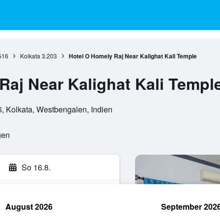
516
Kolkata
3.203
Hotel O Homely Raj Near Kalighat Kali Temple
Raj Near Kalighat Kali Templ
, Kolkata, Westbengalen, Indien
gen
So 16.8.
August 2026
September 202