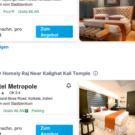
km vom Stadtzentrum
Pool
Gratis WLAN
Zum
hschn. pro
Angebot
t
igen
O Homely Raj Near Kalighat Kali Temple
tel Metropole
erne
OK 5,4
arat Bose Road, Kolkata, Indien
km vom Stadtzentrum
Gratis WLAN
Parking
Zum
hschn. pro
Angebot
t