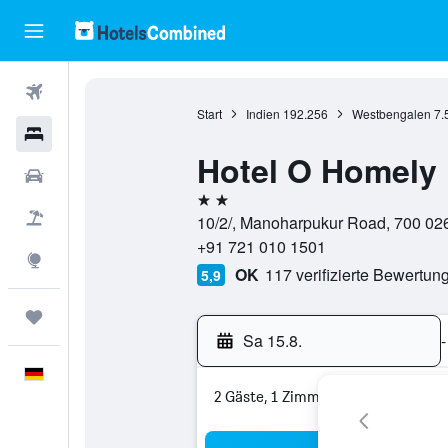
Flüge
Start
Indien
192.256
Westbengalen
7.
Hotels
Hotel O Homely 
Mietwagen
2 Sterne
Pauschalreisen
10/2/, Manoharpukur Road, 700 026
+91 721 010 1501
Explore
OK
117 verifizierte Bewertun
5,9
Trips
Sa 15.8.
-
Deutsch
2 Gäste, 1 Zimmer