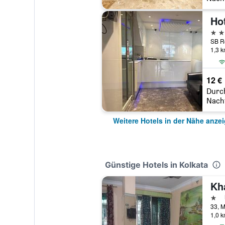
Ho
2 St
1,3 
12 €
Durc
Nach
Weitere Hotels in der Nähe anze
Günstige Hotels in Kolkata
Kh
1 St
33, M
1,0 