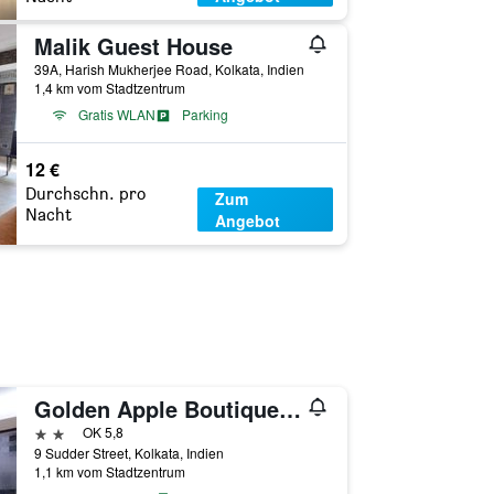
Malik Guest House
39A, Harish Mukherjee Road, Kolkata, Indien
1,4 km vom Stadtzentrum
Gratis WLAN
Parking
12 €
Durchschn. pro
Zum
Nacht
Angebot
Golden Apple Boutique Hotel
2 Sterne
OK 5,8
9 Sudder Street, Kolkata, Indien
1,1 km vom Stadtzentrum