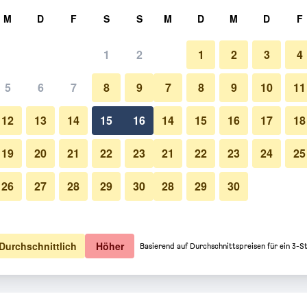
hen
M
D
F
S
S
M
D
M
D
F
1
2
1
2
3
4
5
6
7
8
9
7
8
9
10
11
Schlafzimmer
12
13
14
15
16
14
15
16
17
18
Preise anzeigen
19
20
21
22
23
21
22
23
24
25
26
27
28
29
30
28
29
30
Hotel O Homely Raj Near Kaligh
Preise anzeigen
Preise anzeigen
Durchschnittlich
Höher
Basierend auf Durchschnittspreisen für ein 3-S