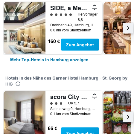
SIDE, a Member of Design Hotels
Bewertungskategorie 5
Hervorragend
8,8
Drehbahn 49, Hamburg, Hamburg, Deutschland
0,0 km vom Stadtzentrum
160 €
Zum Angebot
Mehr Top-Hotels in Hamburg anzeigen
Hotels in des Nähe des Garner Hotel Hamburg - St. Georg by
IHG
acora City Apart Living the City - Digital Access
Bewertungskategorie 3
OK 5,7
Steintorweg 9, Hamburg, Hamburg, Deutschland
0,1 km vom Stadtzentrum
66 €
Zum Angebot