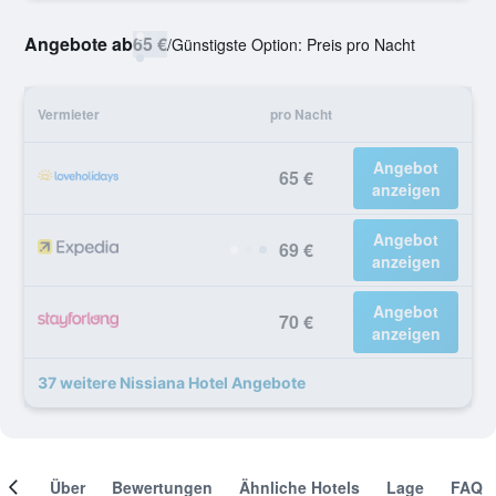
Angebote ab
65 €
/
Günstigste Option: Preis pro Nacht
Vermieter
pro Nacht
Angebot
65 €
anzeigen
Angebot
69 €
anzeigen
Angebot
70 €
anzeigen
37 weitere Nissiana Hotel Angebote
mer
Über
Bewertungen
Ähnliche Hotels
Lage
FAQ