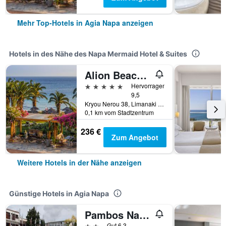
Mehr Top-Hotels in Agia Napa anzeigen
Hotels in des Nähe des Napa Mermaid Hotel & Suites
Alion Beach Hotel
5 Sterne
Hervorragend
9,5
Kryou Nerou 38, Limanaki Beach, Agia Napa, Zypern
0,1 km vom Stadtzentrum
236 €
Zum Angebot
Weitere Hotels in der Nähe anzeigen
Günstige Hotels in Agia Napa
Pambos Napa Rocs
2 Sterne
Gut 6,3