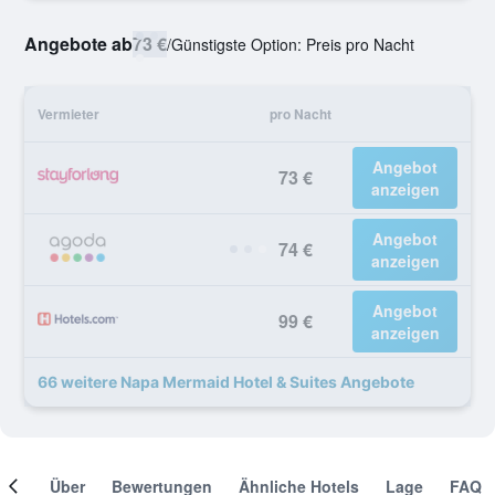
Angebote ab
73 €
/
Günstigste Option: Preis pro Nacht
Vermieter
pro Nacht
Angebot
73 €
anzeigen
Angebot
74 €
anzeigen
Angebot
99 €
anzeigen
66 weitere Napa Mermaid Hotel & Suites Angebote
mer
Über
Bewertungen
Ähnliche Hotels
Lage
FAQ