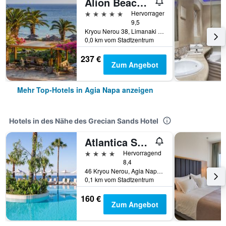
Alion Beach Hotel
5 Sterne
Hervorragend
9,5
Kryou Nerou 38, Limanaki Beach, Agia Napa, Zypern
0,0 km vom Stadtzentrum
237 €
Zum Angebot
Mehr Top-Hotels in Agia Napa anzeigen
Hotels in des Nähe des Grecian Sands Hotel
Atlantica Sungarden Beach
4 Sterne
Hervorragend
8,4
46 Kryou Nerou, Agia Napa, Zypern
0,1 km vom Stadtzentrum
160 €
Zum Angebot