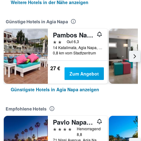
Weitere Hotels in der Nähe anzeigen
Günstige Hotels in Agia Napa
Pambos Napa Rocs
2 Sterne
Gut 6,3
14 Katalimata, Agia Napa, Zypern
0,8 km vom Stadtzentrum
27 €
Zum Angebot
Günstigste Hotels in Agia Napa anzeigen
Empfohlene Hotels
Pavlo Napa Beach Hotel
4 Sterne
Hervorragend
8,8
71 Nissi Avenue, Agia Napa, Zypern