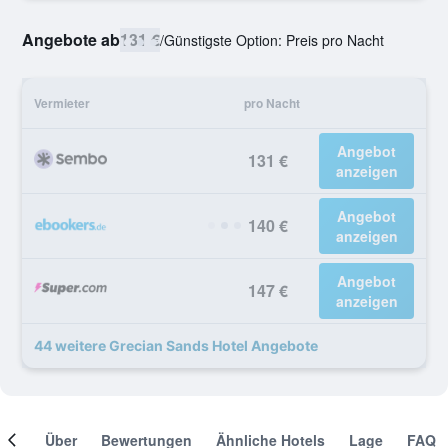
Angebote ab
131 €
/
Günstigste Option: Preis pro Nacht
Vermieter
pro Nacht
Angebot
131 €
anzeigen
Angebot
140 €
anzeigen
Angebot
147 €
anzeigen
44 weitere Grecian Sands Hotel Angebote
mer
Über
Bewertungen
Ähnliche Hotels
Lage
FAQ