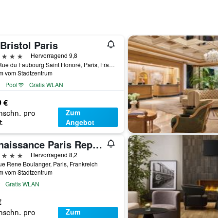
Bristol Paris
erne
Hervorragend 9,8
112 Rue du Faubourg Saint Honoré, Paris, Frankreich
km vom Stadtzentrum
Pool
Gratis WLAN
9 €
Zum
hschn. pro
Angebot
t
Renaissance Paris Republique Hotel
erne
Hervorragend 8,2
e Rene Boulanger, Paris, Frankreich
km vom Stadtzentrum
Gratis WLAN
€
Zum
hschn. pro