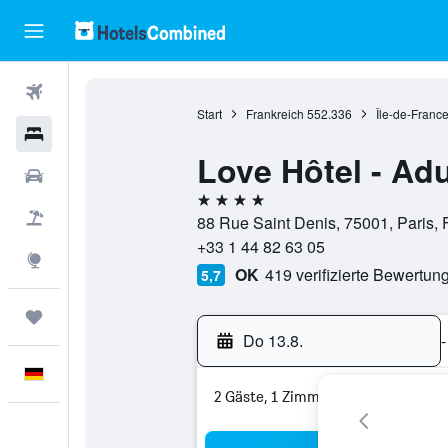
Flüge
Start
Frankreich
552.336
Île-de-Franc
Hotels
Love Hôtel - Adu
Mietwagen
4 Sterne
Pauschalreisen
88 Rue Saint Denis, 75001, Paris, 
+33 1 44 82 63 05
Explore
OK
419 verifizierte Bewertun
5,7
Trips
Do 13.8.
-
Deutsch
2 Gäste, 1 Zimmer