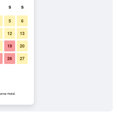
S
S
5
6
12
13
19
20
26
27
terne-Hotel.