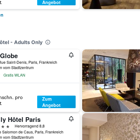
Angebot
t
en
tel - Adults Only
 Globe
ue Saint-Denis, Paris, Frankreich
km vom Stadtzentrum
Gratis WLAN
hschn. pro
Zum
t
Angebot
ly Hôtel Paris
erne
Hervorragend 8,8
 Salomon de Caus, Paris, Frankreich
km vom Stadtzentrum