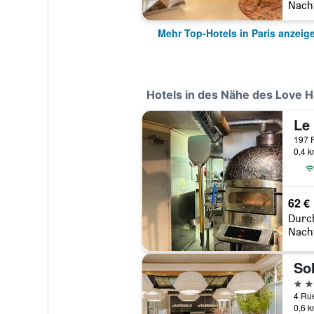
Nach
Mehr Top-Hotels in Paris anzeig
Hotels in des Nähe des Love Hô
Le
197 R
0,4 
62 €
Durc
Nach
Sol
4 St
4 Rue
0,6 