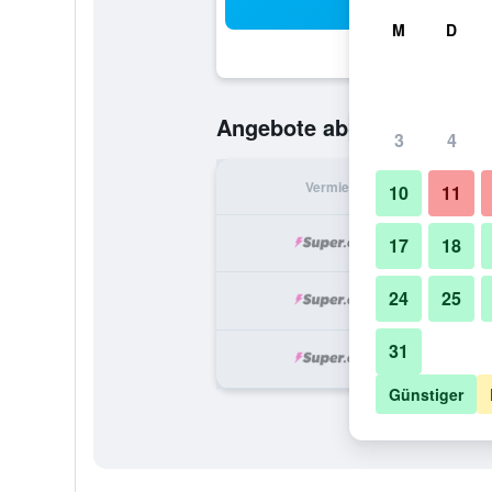
Suc
M
D
303 €
Angebote ab
/
Günstigste
3
4
Vermieter
pr
10
11
3
17
18
24
25
5
31
7
Günstiger