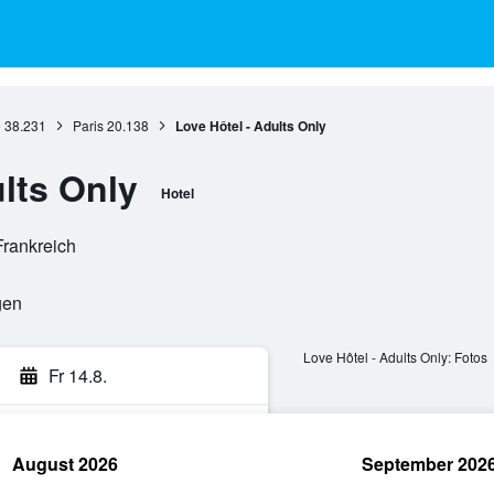
e
38.231
Paris
20.138
Love Hôtel - Adults Only
lts Only
Hotel
Frankreich
gen
Love Hôtel - Adults Only: Fotos
Fr 14.8.
August 2026
September 202