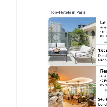
Top-Hotels in Paris
Le 
5 St
0,0 
1.65
Durc
Nach
5 St
40 Ru
0,0 
248 
Durc