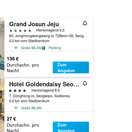
Grand Josun Jeju
5 Sterne
Hervorragend 9,3
60, Jungmungwangwang-ro 72Beon-Gil, Seogwipo, Südkorea
0,0 km vom Stadtzentrum
Gratis WLAN
Parking
136 €
Zum
Durchschn. pro
Angebot
Nacht
Hotel Goldendaisy Seogwipo Ocean
Bewertungskategorie 4
Hervorragend 8,5
7, Donghong-ro, Seogwipo, Südkorea
0,0 km vom Stadtzentrum
Gratis WLAN
27 €
Zum
Durchschn. pro
Angebot
Nacht