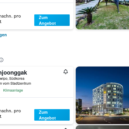
hschn. pro
Zum
t
Angebot
igen
njoonggak
wipo, Südkorea
km vom Stadtzentrum
Klimaanlage
hschn. pro
Zum
t
Angebot