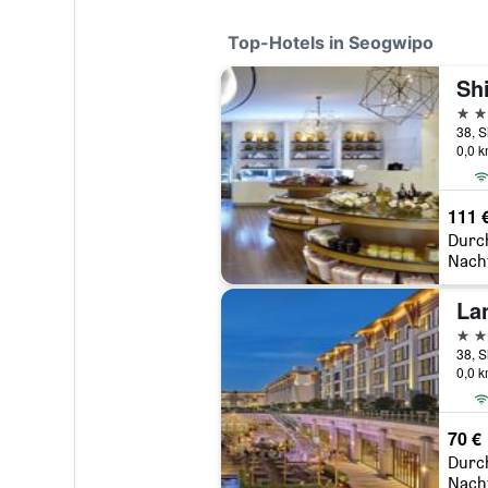
Top-Hotels in Seogwipo
5 St
0,0 
111 
Durc
Nach
5 St
0,0 
70 €
Durc
Nach