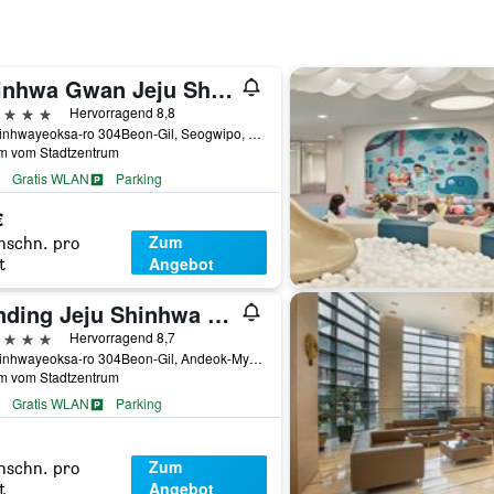
Shinhwa Gwan Jeju Shinhwa World Hotel and Resort
erne
Hervorragend 8,8
38, Sinhwayeoksa-ro 304Beon-Gil, Seogwipo, Südkorea
km vom Stadtzentrum
Gratis WLAN
Parking
€
Zum
hschn. pro
Angebot
t
Landing Jeju Shinhwa World Hotels & Resorts
erne
Hervorragend 8,7
38, Sinhwayeoksa-ro 304Beon-Gil, Andeok-Myeon, Seogwipo, Südkorea
km vom Stadtzentrum
Gratis WLAN
Parking
Flughafen-Shuttle
Zum
hschn. pro
Angebot
t