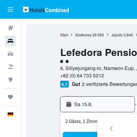
Flüge
Start
Südkorea
39.583
Jejudo
3.846
Hotels
Lefedora Pensi
Mietwagen
Bewertungskategorie 2
Pauschalreisen
8, Sillyejungang-ro, Namwon-Eup, 
+82 (0) 64 733 5212
Explore
Gut
2 verifizierte Bewertunge
6,7
Trips
Sa 15.8.
-
Deutsch
2 Gäste, 1 Zimmer