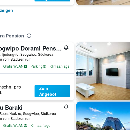
zeigen
ra Pension
Seogwipo Dorami Pension
 Iljudong-ro, Seogwipo, Südkorea
km vom Stadtzentrum
Gratis WLAN
Parking
Klimaanlage
hschn. pro
Zum
t
Angebot
u Baraki
 Soesokkak-ro, Seogwipo, Südkorea
km vom Stadtzentrum
Gratis WLAN
Klimaanlage