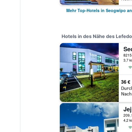
Mehr Top-Hotels in Seogwipo an
Hotels in des Nähe des Lefedo
8215,
3,7 
36 €
Durc
Nach
Jej
209,
4,2 