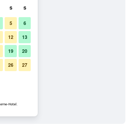
S
S
5
6
12
13
19
20
26
27
terne-Hotel.