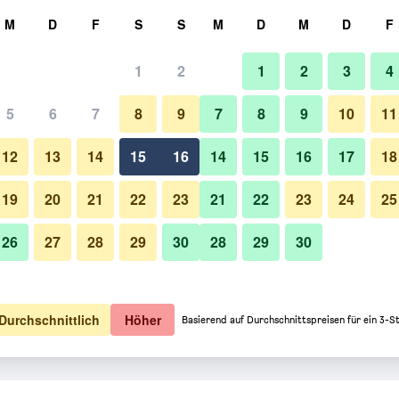
hen
M
D
F
S
S
M
D
M
D
F
1
2
1
2
3
4
5
6
7
8
9
7
8
9
10
11
12
13
14
15
16
14
15
16
17
18
Preise anzeigen
19
20
21
22
23
21
22
23
24
25
26
27
28
29
30
28
29
30
Preise anzeigen
Preise anzeigen
Durchschnittlich
Höher
Basierend auf Durchschnittspreisen für ein 3-S