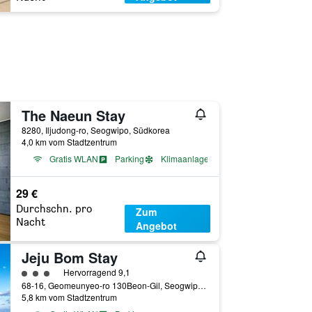
The Naeun Stay
8280, Iljudong-ro, Seogwipo, Südkorea
4,0 km vom Stadtzentrum
Gratis WLAN
Parking
Klimaanlage
29 €
Durchschn. pro
Zum
Nacht
Angebot
Jeju Bom Stay
Bewertungskategorie 3
Hervorragend 9,1
68-16, Geomeunyeo-ro 130Beon-Gil, Seogwipo, Südkorea
5,8 km vom Stadtzentrum