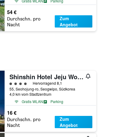
Gratis WLAN
Parking
54 €
Zum
Durchschn. pro
Angebot
Nacht
Shinshin Hotel Jeju World Cup
Bewertungskategorie 4
Hervorragend 8,1
55, Seohojung-ro, Seogwipo, Südkorea
4,0 km vom Stadtzentrum
Gratis WLAN
Parking
16 €
Zum
Durchschn. pro
Angebot
Nacht