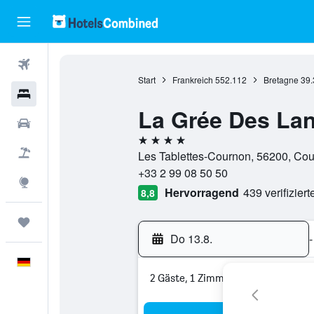
Flüge
Start
Frankreich
552.112
Bretagne
39.
Hotels
La Grée Des Lan
Mietwagen
4 Sterne
Pauschalreisen
Les Tablettes-Cournon, 56200, Cou
+33 2 99 08 50 50
Explore
Hervorragend
439 verifizier
8,8
Trips
Do 13.8.
-
Deutsch
2 Gäste, 1 Zimmer