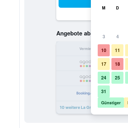
Suc
M
D
181 €
Angebote ab
/
Günstigste
3
4
Vermieter
pr
10
11
1
17
18
24
25
1
31
1
Günstiger
10 weitere La Grée Des Landes - H