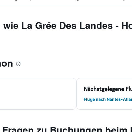
 wie La Grée Des Landes - H
non
Nächstgelegene Fl
Flüge nach Nantes-Atla
te Fragen zu Buchungen beim