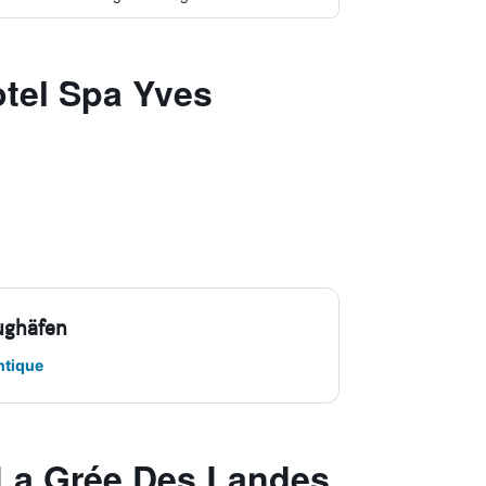
otel Spa Yves
ughäfen
ntique
 La Grée Des Landes