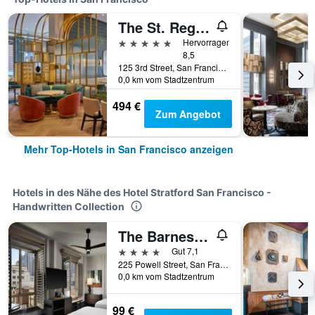
The St. Regis San Francisco
5 Sterne
Hervorragend
8,5
125 3rd Street, San Francisco, CA, USA
0,0 km vom Stadtzentrum
494 €
Zum Angebot
Mehr Top-Hotels in San Francisco anzeigen
Hotels in des Nähe des Hotel Stratford San Francisco -
Handwritten Collection
The Barnes San Francisco, Tapestry Collection by Hilton
4 Sterne
Gut 7,1
225 Powell Street, San Francisco, CA, USA
0,0 km vom Stadtzentrum
99 €