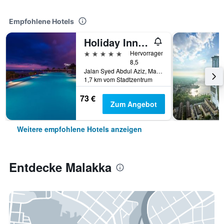
Empfohlene Hotels
Holiday Inn Melaka By IHG
5 Sterne
Hervorragend
8,5
Jalan Syed Abdul Aziz, Malakka, Malaysia
1,7 km vom Stadtzentrum
73 €
Zum Angebot
Weitere empfohlene Hotels anzeigen
Entdecke Malakka