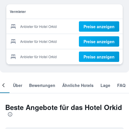
Vermieter
Preise anzeigen
Anbieter für Hotel Orkid
Preise anzeigen
Anbieter für Hotel Orkid
Preise anzeigen
Anbieter für Hotel Orkid
mer
Über
Bewertungen
Ähnliche Hotels
Lage
FAQ
Beste Angebote für das Hotel Orkid