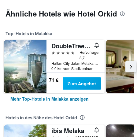
Ähnliche Hotels wie Hotel Orkid
Top-Hotels in Malakka
DoubleTree by Hilton Melaka
5 Sterne
Hervorragend
8,7
Hattan City, Jalan Melaka Raya 23, Malakka, Malaysia
0,0 km vom Stadtzentrum
71 €
Zum Angebot
Mehr Top-Hotels in Malakka anzeigen
Hotels in des Nähe des Hotel Orkid
ibis Melaka
4 Sterne
Hervorragend