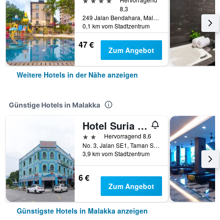
8,3
249 Jalan Bendahara, Malakka, Malaysia
0,1 km vom Stadtzentrum
47 €
Zum Angebot
Weitere Hotels in der Nähe anzeigen
Günstige Hotels in Malakka
Hotel Suria Malaqa
2 Sterne
Hervorragend 8,6
No. 3, Jalan SE1, Taman Semabok Emas, Semabok, Malakka, Malaysia
3,9 km vom Stadtzentrum
6 €
Zum Angebot
Günstigste Hotels in Malakka anzeigen