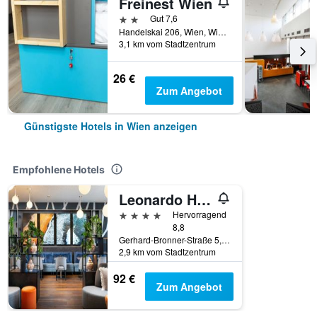
Freinest Wien
2 Sterne
Gut 7,6
Handelskai 206, Wien, Wien (Bundesland), Österreich
3,1 km vom Stadtzentrum
26 €
Zum Angebot
Günstigste Hotels in Wien anzeigen
Empfohlene Hotels
Leonardo Hotel Vienna Hauptbahnhof
4 Sterne
Hervorragend
8,8
Gerhard-Bronner-Straße 5, Wien, Wien (Bundesland), Österreich
2,9 km vom Stadtzentrum
92 €
Zum Angebot