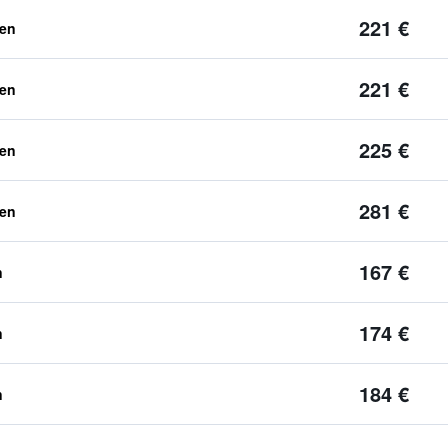
221 €
ben
221 €
ben
225 €
ben
281 €
ben
167 €
n
174 €
n
184 €
n