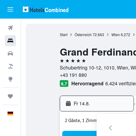
Flüge
Start
Österreich
72.663
Wien
6.272
Hotels
Grand Ferdinand
Mietwagen
5 Sterne
Pauschalreisen
Schubertring 10-12, 1010, Wien, Wi
+43 191 880
Explore
Hervorragend
6.424 verifizi
8,7
Trips
Fr 14.8.
-
Deutsch
2 Gäste, 1 Zimmer