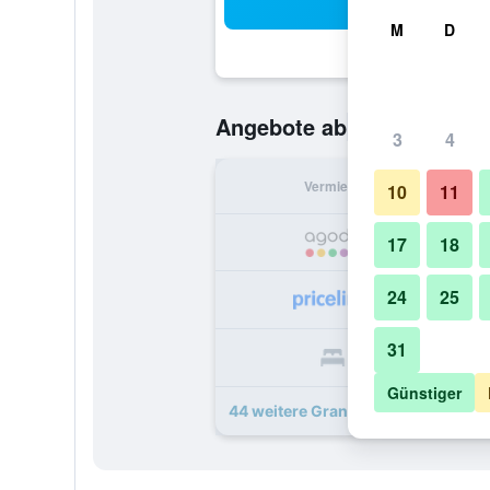
Suc
M
D
118 €
Angebote ab
/
Günstigste
3
4
Vermieter
pr
10
11
1
17
18
24
25
1
31
1
Günstiger
44 weitere Grand Ferdinand Wien –