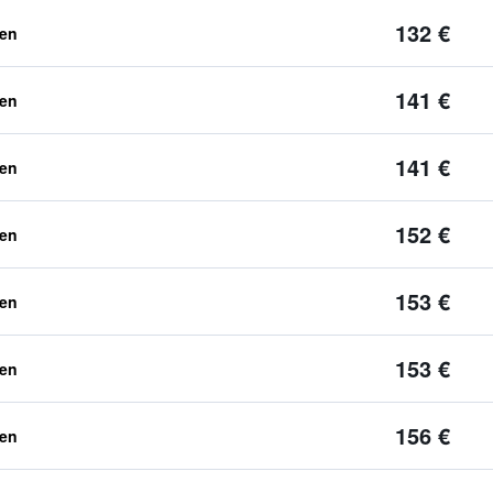
132 €
ben
141 €
ben
141 €
ben
152 €
ben
153 €
ben
153 €
ben
156 €
ben