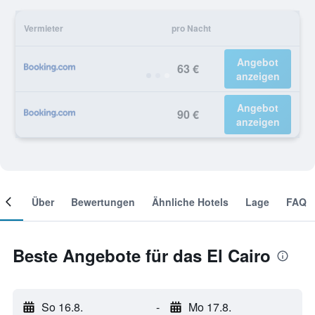
Vermieter
pro Nacht
Angebot
63 €
anzeigen
Angebot
90 €
anzeigen
mer
Über
Bewertungen
Ähnliche Hotels
Lage
FAQ
Beste Angebote für das El Cairo
So 16.8.
-
Mo 17.8.