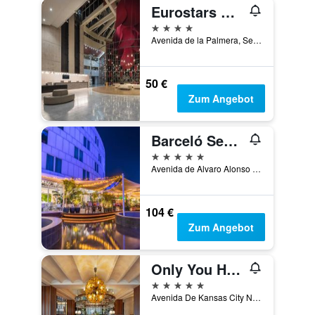
Eurostars Al-Ándalus Palace
4 Sterne
Avenida de la Palmera, Sevilla, Andalusien, Spanien
50 €
Zum Angebot
Barceló Sevilla Renacimiento
5 Sterne
Avenida de Alvaro Alonso Barba, Sevilla, Andalusien, Spanien
104 €
Zum Angebot
Only You Hotel Sevilla
5 Sterne
Avenida De Kansas City No.7, Sevilla, Andalusien, Spanien