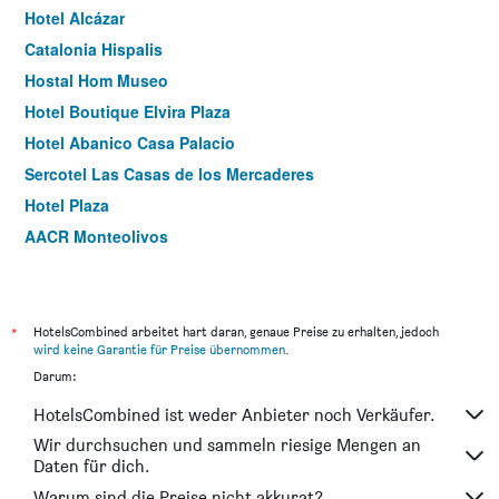
Hotel Alcázar
Catalonia Hispalis
Hostal Hom Museo
Hotel Boutique Elvira Plaza
Hotel Abanico Casa Palacio
Sercotel Las Casas de los Mercaderes
Hotel Plaza
AACR Monteolivos
Holiday Rentals Tempa Museo
Hotel Boutique Casa de Colón
Casona de San Andres
*
HotelsCombined arbeitet hart daran, genaue Preise zu erhalten, jedoch
wird keine Garantie für Preise übernommen
.
Hotel Boutique Casas de Santa Cruz
Darum:
Rey Don Pedro Luxury Home
HotelsCombined ist weder Anbieter noch Verkäufer.
U-Sense Sevilla Centro
Wir durchsuchen und sammeln riesige Mengen an
Itaca Sevilla by Soho Boutique
Daten für dich.
Mare Hotel
Warum sind die Preise nicht akkurat?